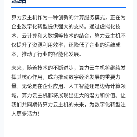
总结
算力云主机作为一种创新的计算服务模式，正在为
企业数字化转型提供强大的支持。通过虚拟化技
术、云计算和大数据等技术的结合，算力云主机不
仅提升了资源利用效率，还降低了企业的运维成
本，推动了行业的智能化发展。
未来，随着技术的不断进步，算力云主机将继续发
挥其核心作用，成为推动数字经济发展的重要力
量。无论是在企业应用、人工智能还是边缘计算领
域，算力云主机都将展现出更大的潜力和价值。让
我们共同期待算力云主机的未来，为数字化转型注
入更多活力！