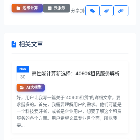
边缘计算
云服务
分享到:
相关文章
Nov
高性能计算新选择：4090ti租赁服务解析
30
AI大模型
好，用户让我写一篇关于“4090ti租赁”的详细文章，要
求挺多的。首先，我需要理解用户的需求。他们可能是
一个科技爱好者，或者是企业用户，想要了解这个租赁
服务的各个方面。用户希望文章专业且全面，所以我
要...