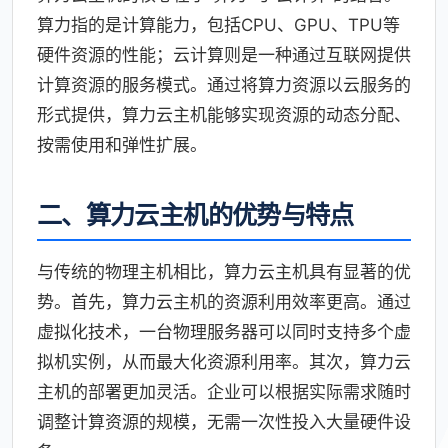
算力指的是计算能力，包括CPU、GPU、TPU等
硬件资源的性能；云计算则是一种通过互联网提供
计算资源的服务模式。通过将算力资源以云服务的
形式提供，算力云主机能够实现资源的动态分配、
按需使用和弹性扩展。
二、算力云主机的优势与特点
与传统的物理主机相比，算力云主机具有显著的优
势。首先，算力云主机的资源利用效率更高。通过
虚拟化技术，一台物理服务器可以同时支持多个虚
拟机实例，从而最大化资源利用率。其次，算力云
主机的部署更加灵活。企业可以根据实际需求随时
调整计算资源的规模，无需一次性投入大量硬件设