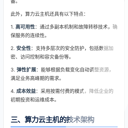
备。
此外，算力云主机还具有以下特点：
1.
高可用性
：通过多副本机制和故障转移技术，确
保服务的连续性。
2.
安全性
：支持多层次的安全防护，包括数据加
密、访问控制和容灾备份等。
3.
弹性扩展
：能够根据负载变化自动调整资源，
满足业务高峰期的需求。
4.
成本效益
：采用按需付费的模式，降低企业的
初期投资和运维成本。
三、算力云主机的技术架构