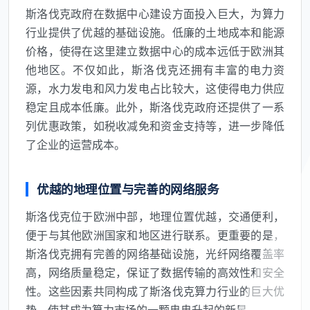
斯洛伐克政府在数据中心建设方面投入巨大，为算力
行业提供了优越的基础设施。低廉的土地成本和能源
价格，使得在这里建立数据中心的成本远低于欧洲其
他地区。不仅如此，斯洛伐克还拥有丰富的电力资
源，水力发电和风力发电占比较大，这使得电力供应
稳定且成本低廉。此外，斯洛伐克政府还提供了一系
列优惠政策，如税收减免和资金支持等，进一步降低
了企业的运营成本。
优越的地理位置与完善的网络服务
斯洛伐克位于欧洲中部，地理位置优越，交通便利，
便于与其他欧洲国家和地区进行联系。更重要的是，
斯洛伐克拥有完善的网络基础设施，光纤网络覆盖率
高，网络质量稳定，保证了数据传输的高效性和安全
性。这些因素共同构成了斯洛伐克算力行业的巨大优