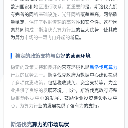
欧洲国家和地区进行联系。更重要的是，斯洛伐克拥
有完善的网络基础设施，光纤网络覆盖率高，网络质
量稳定，保证了数据传输的高效性和安全性。这些因
素共同构成了斯洛伐克算力行业的巨大优势，使其成
为算力市场的一颗冉冉升起的新星。
稳定的政策支持与良好的营商环境
稳定的政策支持和良好的营商环境也是
斯洛伐克算力
行业的优势之一。斯洛伐克政府为数据中心建设提供
了多项优惠政策，包括税收减免、资金支持等，为企
业提供了良好的发展环境。此外，斯洛伐克政府还积
极推动数据中心的发展，鼓励企业投资建设数据中
心，为算力行业的发展提供了强有力的支持。
斯洛伐克算力的市场现状