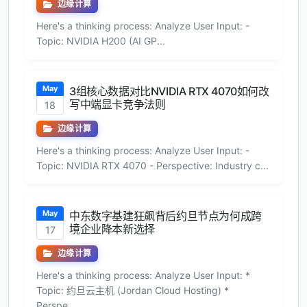
边缘计算
Here's a thinking process: Analyze User Input: -
Topic: NVIDIA H200 (AI GP...
May
3组核心数据对比NVIDIA RTX 4070如何改
写中端显卡竞争法则
18
边缘计算
Here's a thinking process: Analyze User Input: -
Topic: NVIDIA RTX 4070 - Perspective: Industry c...
May
中东数字基建狂飙背后约旦节点为何成跨
境企业降本新选择
17
边缘计算
Here's a thinking process: Analyze User Input: *
Topic: 约旦云主机 (Jordan Cloud Hosting) *
Perspe...