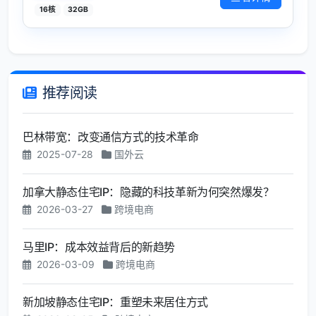
16核
32GB
推荐阅读
巴林带宽：改变通信方式的技术革命
2025-07-28
国外云
加拿大静态住宅IP：隐藏的科技革新为何突然爆发？
2026-03-27
跨境电商
马里IP：成本效益背后的新趋势
2026-03-09
跨境电商
新加坡静态住宅IP：重塑未来居住方式