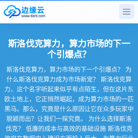
斯洛伐克算力，算力市场的下一
个引爆点？
斯洛伐克算力，算力市场的下一个引爆点？ 为
什么斯洛伐克算力成为市场新宠？ 斯洛伐克算
力，这个名字听起来似乎有点陌生，但在这片东
欧土地上，它正悄然崛起，成为算力市场的一匹
黑马。那么，究竟是什么原因让它在众多玩家中
脱颖而出？让我们一探究竟。 为什么选择斯洛
伐克？ 低廉的成本与高效的基础设施 斯洛伐克