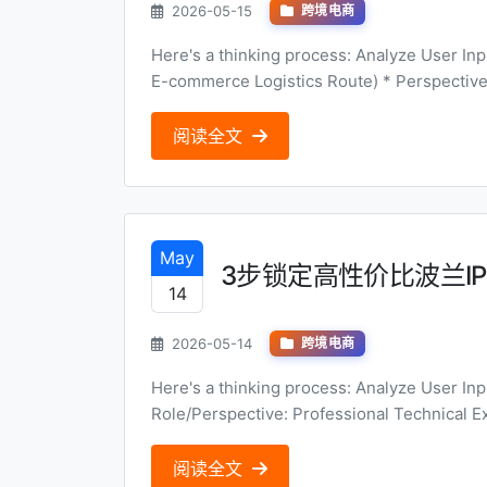
2026-05-15
跨境电商
Here's a thinking process: Analyze User Input: * Topic: 芬兰跨境电商线路 (Finland Cross-border
E-commerce Logistics Route) * Perspective: 用户体验评测 (User Experience Review/Evaluation) *
Title Style: 对比式...
阅读全文
May
3步锁定高性价比波兰I
14
2026-05-14
跨境电商
Here's a thinking process: Analyze User Input: * Topic: 波兰本地原生IP (Poland Native IP) *
Role/Perspective: Professional Technical Expert * Title Requirements: * Angle: Bu
购指南) * ...
阅读全文