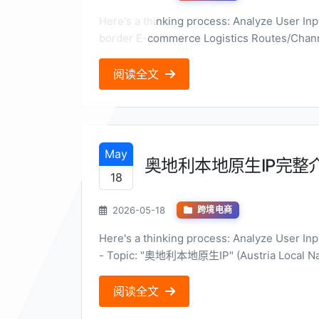
Here's a thinking process: Analyze User Input: * Topic: 南非跨境电商线路 (South African Cross-
border E-commerce Logistics Routes/Channels) * Perspective: Technical Expert 
Title Requirement...
阅读全文
May
奥地利本地原生IP完整
18
2026-05-18
跨境电商
Here's a thinking process: Analyze User Input: - Role/Perspective: Professional technical expert.
- Topic: "奥地利本地原生IP" (Austria Local Native
阅读全文