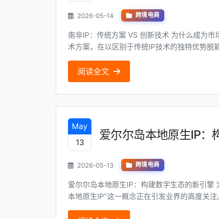
2026-05-14
跨境电商
南非IP：传统方案 VS 创新技术 为什么成为市场新宠？ 南非IP（IP在这里指创新技术）作为一种新兴技
术方案，在以区别于传统IP技术的独特优势脱
场景迅速吸引了众多关注。 技术背景一目了然 南非IP技术作为一种基于现代网络架构的新一代IP技术，
其核心在于利用先进的的网络协议和算法，突破了传
阅读全文
May
爱尔尔岛本地原生IP：
13
2026-05-13
跨境电商
爱尔尔岛本地原生IP：构建数字生态的新引擎 为什么成为市场新宠？ 在数字化转型的浪潮中，“爱尔兰
本地原生IP”这一概念正在引发业界的高度关
单——它不仅是一个技术标签，更是一种构建数字生态的新引擎。 市场现