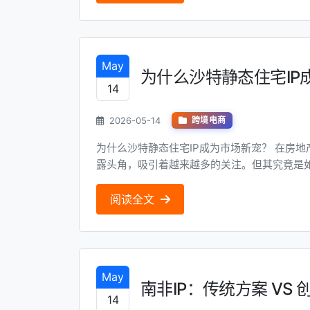
May
为什么沙特静态住宅IP
14
2026-05-14
跨境电商
为什么沙特静态住宅IP成为市场新宠？ 在房地产技术领域，沙特静态住宅IP（以下简称“IP”）正逐渐崭
露头角，吸引着越来越多的关注。但其究竟是
哪些不为人知的秘密？让我们一起揭开这份神秘面纱。 技术解析型：技术背景 技术背景 
源于一种创新的技术架构，旨在通过数字化手段优
阅读全文
May
南非IP：传统方案 VS 
14