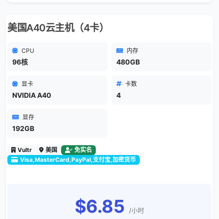
美国A40云主机（4卡）
CPU
内存
96核
480GB
显卡
卡数
NVIDIA A40
4
显存
192GB
Vultr
美国
免实名
Visa,MasterCard,PayPal,支付宝,加密货币
$6.85
/小时