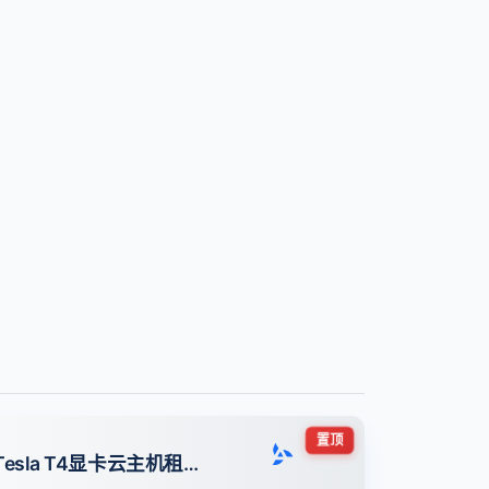
置顶
Tesla T4显卡云主机租赁