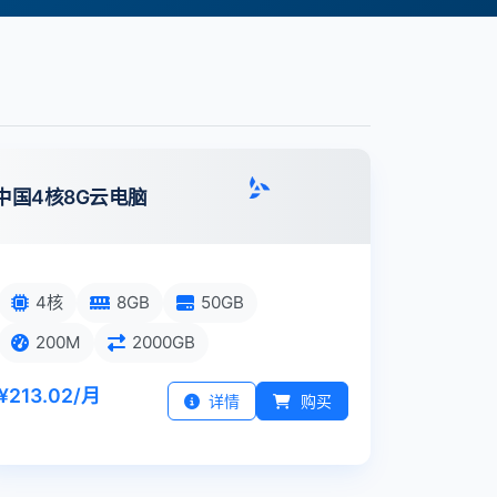
中国4核8G云电脑
4核
8GB
50GB
200M
2000GB
¥
213.02
/月
详情
购买