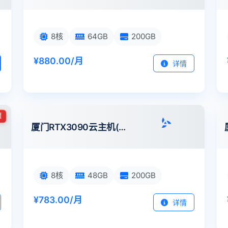
8核
64GB
200GB
¥
880.00
/月
详情
顶
厦门RTX3090云主机(1卡)
8核
48GB
200GB
¥
783.00
/月
详情