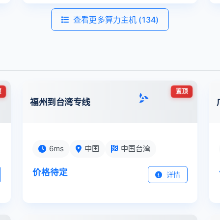
查看更多算力主机 (134)
顶
置顶
福州到台湾专线
6ms
中国
中国台湾
价格待定
详情