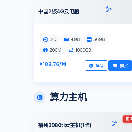
中国2核4G云电脑
2核
4GB
50GB
200M
1000GB
¥
108.76
/月
详情
购买
算力主机
置
福州2080ti云主机(1卡)