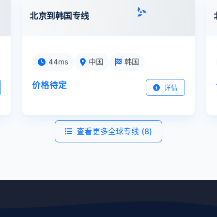
北京到韩国专线
44ms
中国
韩国
价格待定
详情
查看更多全球专线 (8)