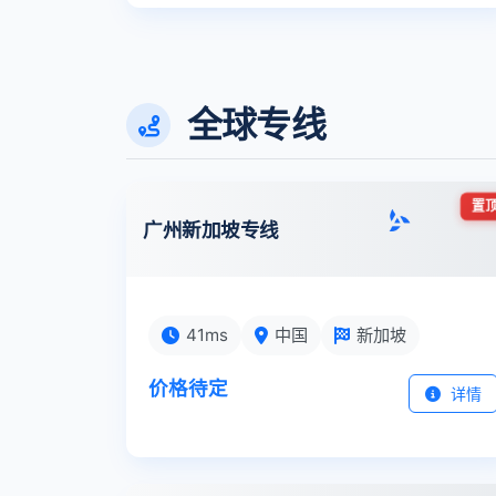
全球专线
置
广州新加坡专线
41ms
中国
新加坡
价格待定
详情