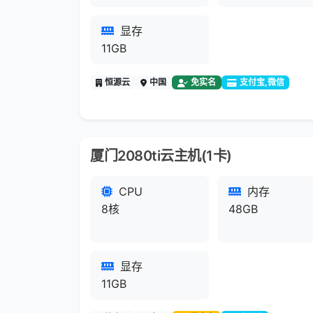
显存
11GB
恒源云
中国
免实名
支付宝,微信
厦门2080ti云主机(1卡)
CPU
内存
8核
48GB
显存
11GB