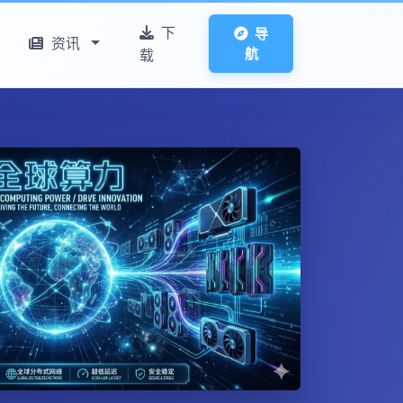
下
导
资讯
航
载