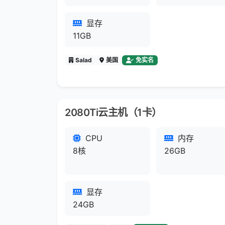
显存
11GB
Salad
美国
免实名
2080Ti云主机（1卡）
CPU
内存
8核
26GB
显存
24GB