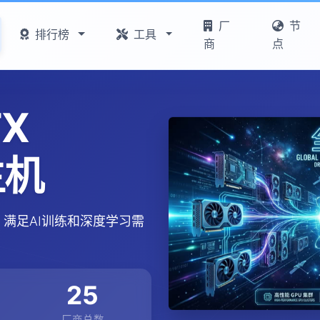
厂
节
排行榜
工具
商
点
TX
主机
力主机，满足AI训练和深度学习需
25
厂商总数