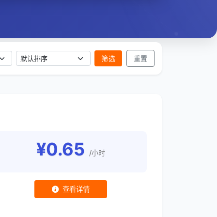
排序方式
筛选
重置
¥0.65
/小时
查看详情