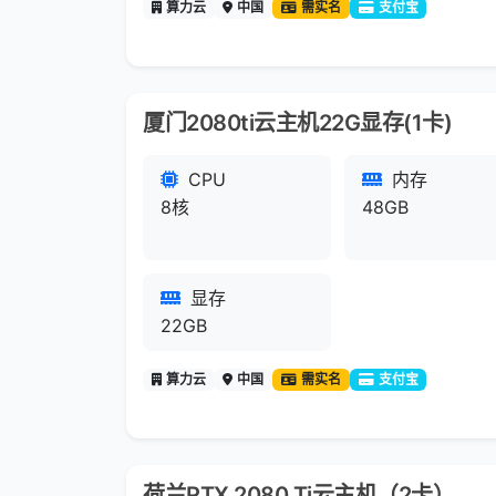
算力云
中国
需实名
支付宝
厦门2080ti云主机22G显存(1卡)
CPU
内存
8核
48GB
显存
22GB
算力云
中国
需实名
支付宝
荷兰RTX 2080 Ti云主机（2卡）