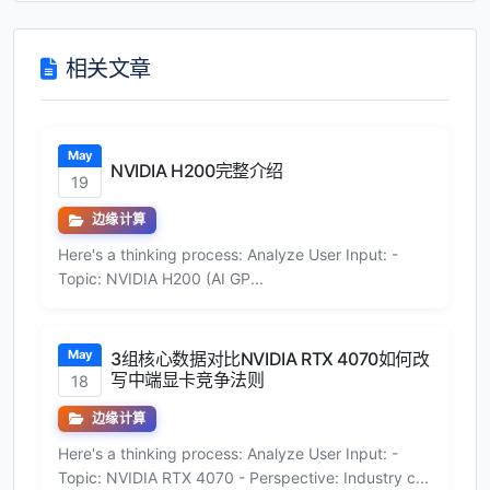
相关文章
May
NVIDIA H200完整介绍
19
边缘计算
Here's a thinking process: Analyze User Input: -
Topic: NVIDIA H200 (AI GP...
May
3组核心数据对比NVIDIA RTX 4070如何改
写中端显卡竞争法则
18
边缘计算
Here's a thinking process: Analyze User Input: -
Topic: NVIDIA RTX 4070 - Perspective: Industry c...