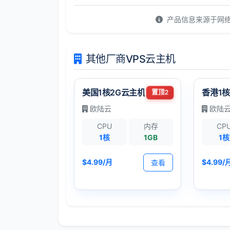
产品信息来源于网
其他厂商VPS云主机
美国1核2G云主机
香港1核
置顶2
欧陆云
欧陆
CPU
内存
CP
1核
1GB
1核
$4.99/月
$4.99/
查看