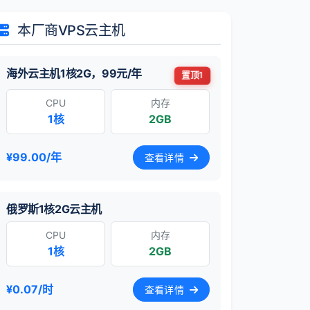
本厂商VPS云主机
海外云主机1核2G，99元/年
置顶1
CPU
内存
1核
2GB
¥99.00/年
查看详情
俄罗斯1核2G云主机
CPU
内存
1核
2GB
¥0.07/时
查看详情