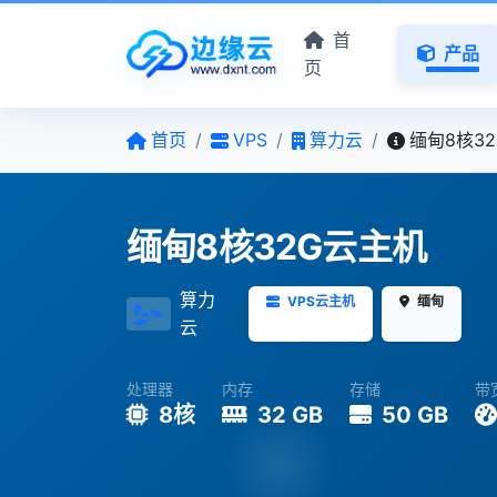
首
产品
页
首页
/
VPS
/
算力云
/
缅甸8核3
缅甸8核32G云主机
算力
VPS云主机
缅甸
云
处理器
内存
存储
带
8核
32 GB
50 GB