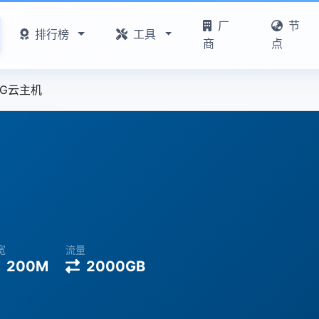
厂
节
排行榜
工具
商
点
2G云主机
宽
流量
200M
2000GB