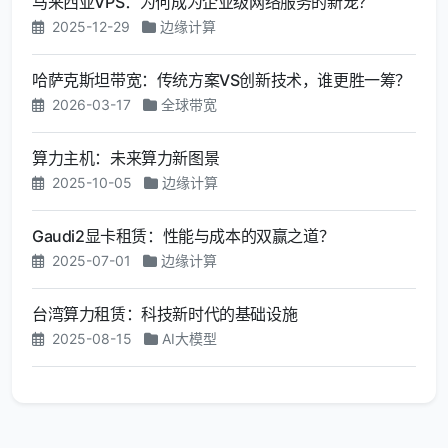
马来西亚VPS：为何成为企业级网络服务的新宠？
2025-12-29
边缘计算
哈萨克斯坦带宽：传统方案VS创新技术，谁更胜一筹？
2026-03-17
全球带宽
算力主机：未来算力新图景
2025-10-05
边缘计算
Gaudi2显卡租赁：性能与成本的双赢之道？
2025-07-01
边缘计算
台湾算力租赁：科技新时代的基础设施
2025-08-15
AI大模型