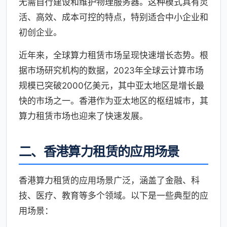
无需自行建设和维护物理服务器。这种模式具有灵
活、高效、成本可控的特点，特别适合中小企业和
初创企业。
近年来，全球算力租赁市场呈现快速增长态势。根
据市场研究机构的数据，2023年全球云计算市场
规模已突破2000亿美元，其中亚太地区是增长最
快的市场之一。香港作为亚太地区的枢纽城市，其
算力租赁市场也迎来了快速发展。
二、香港算力租赁的应用场景
香港算力租赁的应用场景广泛，涵盖了金融、科
技、医疗、教育等多个领域。以下是一些典型的应
用场景：