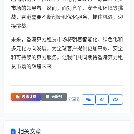
市场的领导者。然而，面对竞争、安全和环境等挑
战，香港需要不断创新和优化服务，抓住机遇，迎
接挑战。
未来，香港算力租赁市场将朝着智能化、绿色化和
多元化方向发展，为全球客户提供更加高效、安全
和可持续的算力服务。让我们共同期待香港算力租
赁市场的辉煌未来！
边缘计算
云服务
分享到:
相关文章