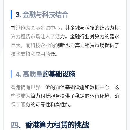
3. 金融与科技结合
香港作为国际金融中心，其金融与科技的结合为其
算力租赁市场注入了活力。金融行业对算力的需求
巨大，而科技企业的创新也为算力租赁市场提供了
技术支持和应用场景。
4. 高质量的基础设施
香港拥有世界一流的通信基础设施和数据中心。这
些设施为算力租赁服务提供了稳定的运行环境，确
保了服务的可靠性和高性能。
四、香港算力租赁的挑战