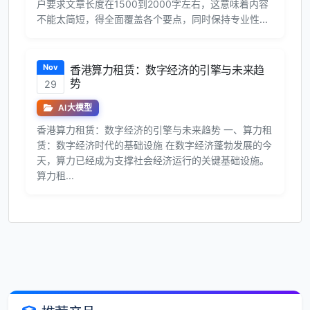
户要求文章长度在1500到2000字左右，这意味着内容
不能太简短，得全面覆盖各个要点，同时保持专业性...
Nov
香港算力租赁：数字经济的引擎与未来趋
势
29
AI大模型
香港算力租赁：数字经济的引擎与未来趋势 一、算力租
赁：数字经济时代的基础设施 在数字经济蓬勃发展的今
天，算力已经成为支撑社会经济运行的关键基础设施。
算力租...