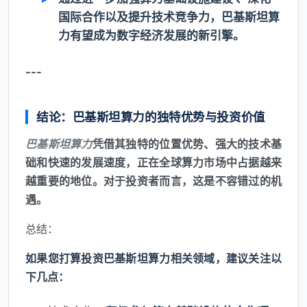
国际合作以及提升技术竞争力，巴基斯坦算
力有望成为数字经济发展的新引擎。
---
结论：巴基斯坦算力的独特优势与投资价值
巴基斯坦算力
凭借其独特的位置优势、强大的技术基
础和快速的发展速度，正在全球算力市场中占据越来
越重要的地位。对于投资者而言，这是不容错过的机
遇。
总结：
如果您打算投资巴基斯坦算力相关领域，建议关注以
下几点：