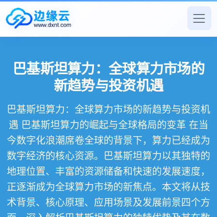
巴基斯坦算力：全球算力市场的
新趋势与投资机遇
巴基斯坦算力：全球算力市场的新趋势与投资机
遇 巴基斯坦算力的崛起与全球格局的变革 在当
今数字化浪潮席卷全球的背景下，算力已经成为
数字经济的核心资源。巴基斯坦算力以其独特的
地理位置、丰富的资源储备和快速的发展速度，
正逐渐成为全球算力市场的新焦点。本文将从技
术背景、核心原理、应用场景及发展前景四个方