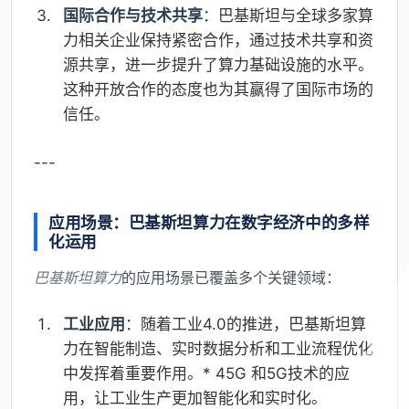
国际合作与技术共享
：巴基斯坦与全球多家算
力相关企业保持紧密合作，通过技术共享和资
源共享，进一步提升了算力基础设施的水平。
这种开放合作的态度也为其赢得了国际市场的
信任。
---
应用场景：巴基斯坦算力在数字经济中的多样
化运用
巴基斯坦算力
的应用场景已覆盖多个关键领域：
工业应用
：随着工业4.0的推进，巴基斯坦算
力在智能制造、实时数据分析和工业流程优化
中发挥着重要作用。* 45G 和5G技术的应
用，让工业生产更加智能化和实时化。