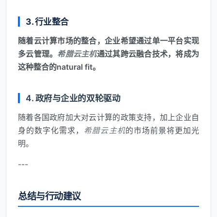
3. 行业整合
随着云计算市场的整合，企业希望通过单一平台实现
多云管理。
希腊云主机
通过其跨云融合技术，将成为
这种整合的natural fit。
4. 政府与企业的双轮驱动
随着各国政府加大对云计算的政策支持，加上企业自
身的数字化需求，
希腊云主机
的市场前景将更加光
明。
---
总结与行动建议