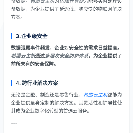
备数据。
希腊云主机
的
边缘计算能力
能够实时处理设
备数据，为企业提供了延迟低、响应快的物联网解决
方案。
3. 企业级安全
数据泄露事件频发，企业对安全性的需求日益提高。
希腊云主机
通过
多层次安全防护体系
，为企业提供了
前所未有的安全保障。
4. 跨行业解决方案
无论是金融、制造还是零售行业，
希腊云主机
都能为
企业提供量身定制的解决方案。其灵活性和扩展性使
其成为企业数字化转型的首选云服务。
---