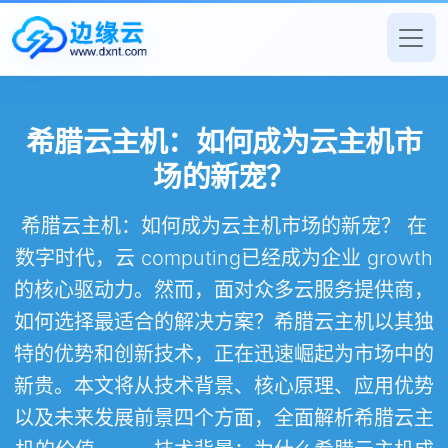
希腊云主机：如何成为云主机市
场的新宠？
希腊云主机：如何成为云主机市场的新宠？ 在
数字时代，云 computing已经成为企业 growth
的核心驱动力。然而，面对众多云服务提供商，
如何选择最适合的解决方案？希腊云主机以其独
特的优势和创新技术，正在迅速崛起为市场中的
新贵。本文将从技术背景、核心原理、应用优势
以及未来发展前景四个方面，全面解析希腊云主