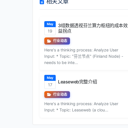
相关文章
May
3组数据透视芬兰算力枢纽的成本效
益拐点
19
行业动态
Here's a thinking process: Analyze User
Input: * Topic: "芬兰节点" (Finland Node) -
needs to be inte...
May
Leaseweb完整介绍
17
行业动态
Here's a thinking process: Analyze User
Input: * Topic: Leaseweb (a clou...