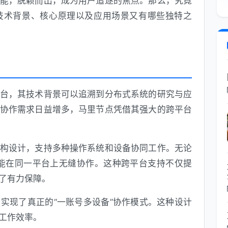
能，脱颖而出，成为用户追逐的焦点。那么，究竟
技术背景、核心原理以及应用场景又有哪些独特之
台，其技术背景可以追溯到分布式系统的研究与应
协作需求日益增多，马里节点凭借其强大的跨平台
构设计，支持多种操作系统和设备协同工作。无论
用户，都能在同一平台上无缝协作。这种跨平台支持不仅提
了有力保障。
实现了真正的“一账号多设备”协作模式。这种设计
工作效率。