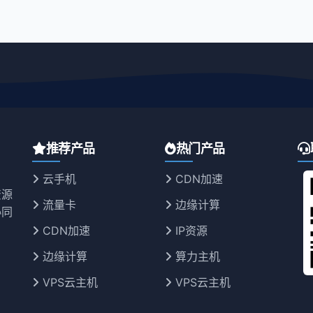
推荐产品
热门产品
云手机
CDN加速
资源
流量卡
边缘计算
协同
CDN加速
IP资源
边缘计算
算力主机
VPS云主机
VPS云主机