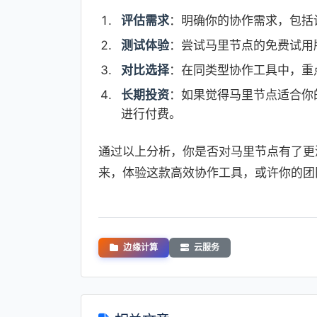
评估需求
：明确你的协作需求，包括
测试体验
：尝试马里节点的免费试用
对比选择
：在同类型协作工具中，重
长期投资
：如果觉得马里节点适合你
进行付费。
通过以上分析，你是否对马里节点有了更
来，体验这款高效协作工具，或许你的团
边缘计算
云服务