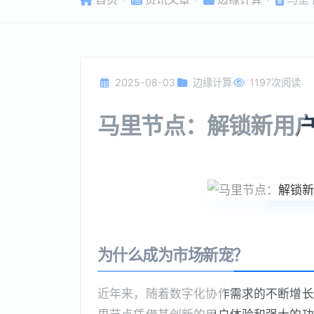
2025-08-03
边缘计算
1197次阅读
马里节点：解锁新用
为什么成为市场新宠？
近年来，随着数字化协作需求的不断增长