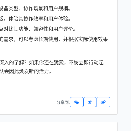
设备类型、协作场景和用户规模。
版，体验其协作效率和用户体验。
点对比其功能、兼容性和用户评价。
的需求，可以考虑长期使用，并根据实际使用效果
深入的了解？如果你还在犹豫，不妨立即行动起
队会因此焕发新的活力。
分享到: