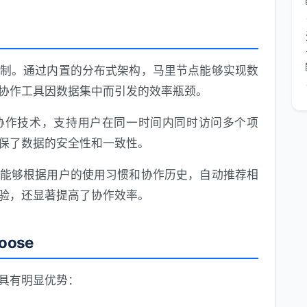
制。通过内置的分布式架构，马里节点能够实现数
协作工具因数据集中而引发的效率瓶颈。
协作技术，支持用户在同一时间内同时访问多个项
保了数据的安全性和一致性。
能够根据用户的使用习惯和协作历史，自动推荐相
验，还显著提高了协作效率。
oose
具有明显优势：