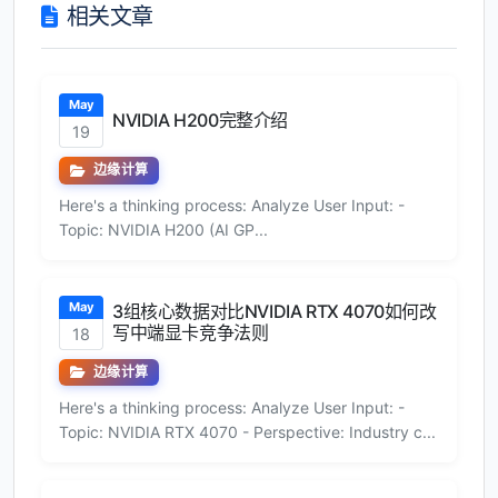
相关文章
May
NVIDIA H200完整介绍
19
边缘计算
Here's a thinking process: Analyze User Input: -
Topic: NVIDIA H200 (AI GP...
May
3组核心数据对比NVIDIA RTX 4070如何改
写中端显卡竞争法则
18
边缘计算
Here's a thinking process: Analyze User Input: -
Topic: NVIDIA RTX 4070 - Perspective: Industry c...