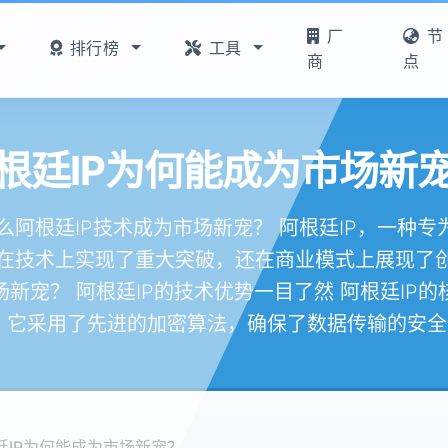
厂
节
排行榜
工具
商
点
根廷IP为何能成为市场新
什么阿根廷IP技术成为市场新宠？ 阿根廷IP，一种
在技术上实现了重大突破，还在商业模式上展现了创
新宠？ 阿根廷IP的技术优势一目了然 阿根廷IP
。它采用了先进的加密算法，确保了数据传输的安全性.
廷IP为何能成为市场新宠？