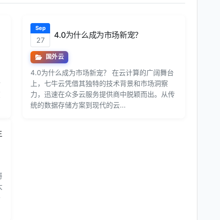
Sep
4.0为什么成为市场新宠？
27
国外云
4.0为什么成为市场新宠？ 在云计算的广阔舞台
行
上，七牛云凭借其独特的技术背景和市场洞察
在
力，迅速在众多云服务提供商中脱颖而出。从传
统的数据存储方案到现代的云...
生
哥
大
哥