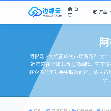
首
产品
页
阿
阿根廷IP为何能成为市场新宠？ 为
近年来在全球市场迅速崛起。它不仅
在众多竞争对手中脱颖而出，成为市场
计
首页
资讯文章
边缘计算
阿根