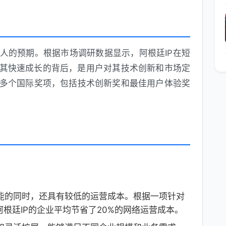
人的预期。根据市场调研数据显示，阿根廷IP在短
。其快速成长的背后，是用户对其技术创新和市场定
了多个国际奖项，包括技术创新奖和最佳用户体验奖
性能的同时，还具有较低的运营成本。根据一项针对
阿根廷IP的企业平均节省了20%的网络运营成本。