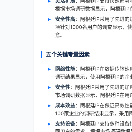
灵活扩展
：阿根廷IP支持快速部
根据市场调研数据显示，阿根廷IP
安全性高
：阿根廷IP采用了先进
项针对1000名用户的调查显示，
意。
五个关键考量因素
网络性能
：阿根廷IP在数据传输速
调研结果显示，使用阿根廷IP的企
安全性
：阿根廷IP采用了先进的
市场调研数据显示，阿根廷IP在用
成本效益
：阿根廷IP在保证高效
100家企业的调研结果显示，采用
支持设备
：阿根廷IP支持多种设
同用户的需求。根据市场调研数据