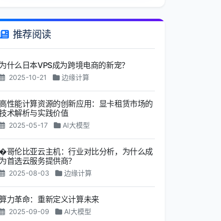
推荐阅读
为什么日本VPS成为跨境电商的新宠？
2025-10-21
边缘计算
高性能计算资源的创新应用：显卡租赁市场的
技术解析与实践价值
2025-05-17
AI大模型
�哥伦比亚云主机：行业对比分析，为什么成
为首选云服务提供商？
2025-08-03
边缘计算
算力革命：重新定义计算未来
2025-09-09
AI大模型