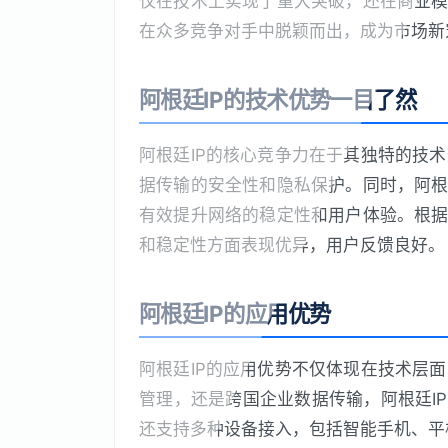
仅在技术上实现了重大突破，还在商业模
在众多竞争对手中脱颖而出，成为市场新
阿根廷IP的技术优势一目了然
阿根廷IP的核心竞争力在于其独特的技
据传输的安全性和隐私保护。同时，阿根
有效提升网络的稳定性和用户体验。根据
和稳定性方面表现优异，用户反馈良好。
阿根廷IP的应用优势
阿根廷IP的应用优势不仅体现在技术层
管理，还是跨国企业数据传输，阿根廷I
还支持多种设备接入，包括智能手机、平