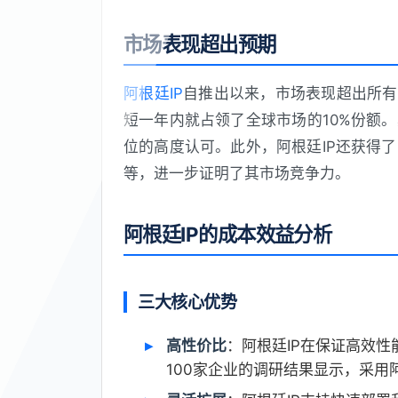
市场表现超出预期
阿根廷IP
自推出以来，市场表现超出所有
短一年内就占领了全球市场的10%份额
位的高度认可。此外，阿根廷IP还获得
等，进一步证明了其市场竞争力。
阿根廷IP的成本效益分析
三大核心优势
高性价比
：阿根廷IP在保证高效
100家企业的调研结果显示，采用