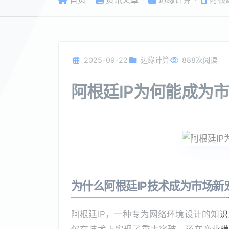
2025-09-22
边缘计算
888次阅读
阿根廷IP为何能成为
为什么阿根廷IP技术成为市场新
阿根廷IP，一种专为网络环境设计的知