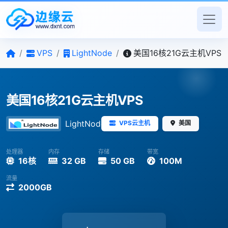
/
VPS
/
LightNode
/
美国16核21G云主机VPS
美国16核21G云主机VPS
LightNode
VPS云主机
美国
处理器
内存
存储
带宽
16核
32 GB
50 GB
100M
流量
2000GB