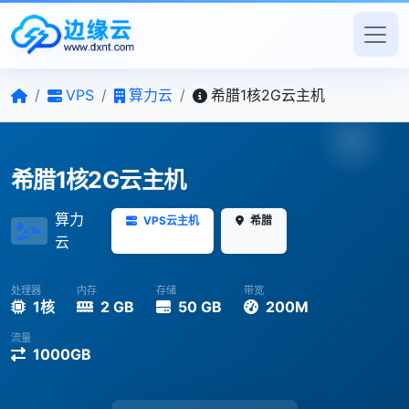
/
VPS
/
算力云
/
希腊1核2G云主机
希腊1核2G云主机
算力
VPS云主机
希腊
云
处理器
内存
存储
带宽
1核
2 GB
50 GB
200M
流量
1000GB