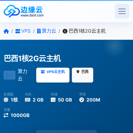
/
VPS
/
算力云
/
巴西1核2G云主机
巴西1核2G云主机
算力
VPS云主机
巴西
云
处理器
内存
存储
带宽
1核
2 GB
50 GB
200M
流量
1000GB