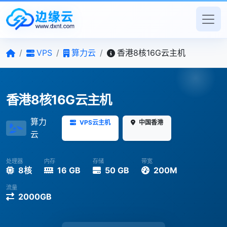
/
VPS
/
算力云
/
香港8核16G云主机
香港8核16G云主机
算力
VPS云主机
中国香港
云
处理器
内存
存储
带宽
8核
16 GB
50 GB
200M
流量
2000GB