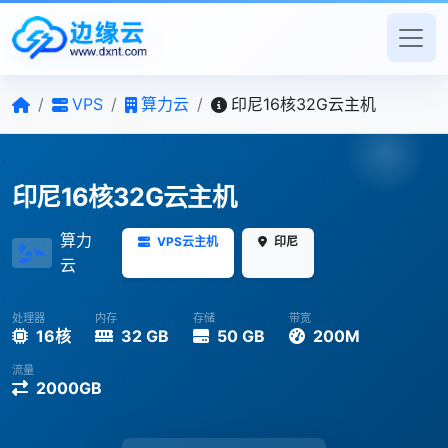
/
VPS
/
算力云
/
印尼16核32G云主机
印尼16核32G云主机
算力
VPS云主机
印尼
云
处理器
内存
存储
带宽
16核
32 GB
50 GB
200M
流量
2000GB