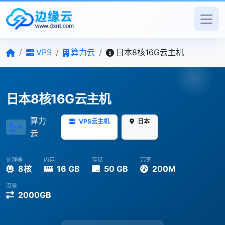
/
VPS
/
算力云
/
日本8核16G云主机
日本8核16G云主机
算力
VPS云主机
日本
云
处理器
内存
存储
带宽
8核
16 GB
50 GB
200M
流量
2000GB