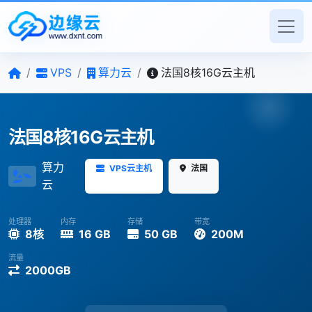
/
VPS
/
算力云
/
法国8核16G云主机
法国8核16G云主机
算力
VPS云主机
法国
云
处理器
内存
存储
带宽
8核
16 GB
50 GB
200M
流量
2000GB