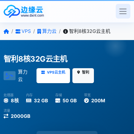
/
VPS
/
算力云
/
智利8核32G云主机
智利8核32G云主机
算力
VPS云主机
智利
云
处理器
内存
存储
带宽
8核
32 GB
50 GB
200M
流量
2000GB