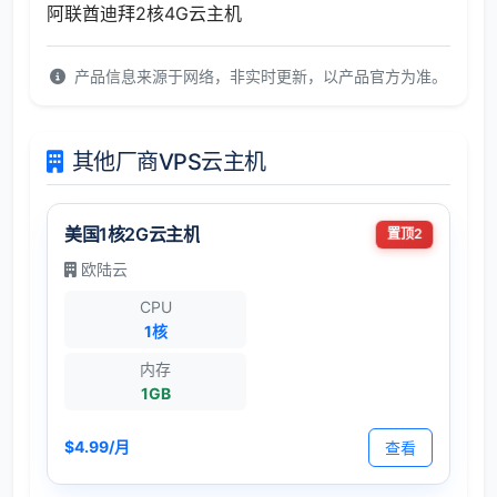
阿联酋迪拜2核4G云主机
产品信息来源于网络，非实时更新，以产品官方为准。
其他厂商VPS云主机
美国1核2G云主机
置顶2
欧陆云
CPU
1核
内存
1GB
$4.99/月
查看