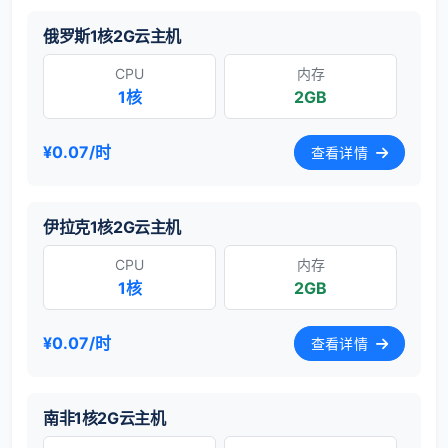
俄罗斯1核2G云主机
CPU
内存
1核
2GB
¥0.07/时
查看详情
伊拉克1核2G云主机
CPU
内存
1核
2GB
¥0.07/时
查看详情
南非1核2G云主机