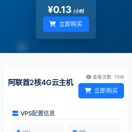
¥
0.13
/小时
立即购买
查看次数: 1108
阿联酋2核4G云主机
立即购买
VPS配置信息
CPU
内存