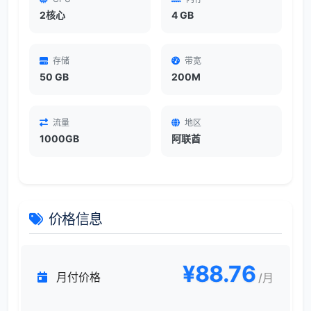
2核心
4 GB
存储
带宽
50 GB
200M
流量
地区
1000GB
阿联酋
价格信息
¥88.76
月付价格
/月