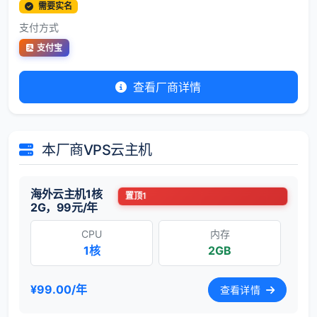
需要实名
支付方式
支付宝
查看厂商详情
本厂商VPS云主机
海外云主机1核
置顶1
2G，99元/年
CPU
内存
1核
2GB
¥99.00/年
查看详情