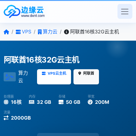
/
VPS
/
算力云
/
阿联酋16核32G云主机
阿联酋16核32G云主机
算力
VPS云主机
阿联酋
云
处理器
内存
存储
带宽
16核
32 GB
50 GB
200M
流量
2000GB