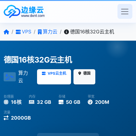
/
VPS
/
算力云
/
德国16核32G云主机
德国16核32G云主机
算力
VPS云主机
德国
云
处理器
内存
存储
带宽
16核
32 GB
50 GB
200M
流量
2000GB