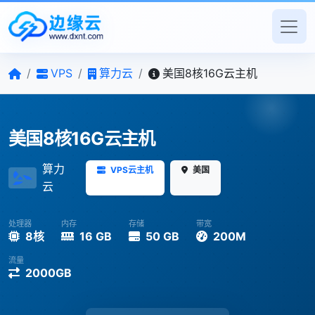
/
VPS
/
算力云
/
美国8核16G云主机
美国8核16G云主机
算力
VPS云主机
美国
云
处理器
内存
存储
带宽
8核
16 GB
50 GB
200M
流量
2000GB