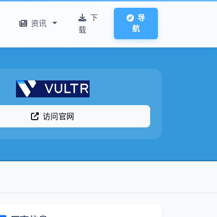
下
导
资讯
航
载
访问官网