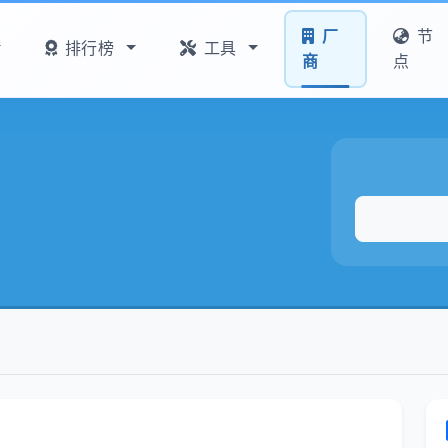
厂
节
排行榜
工具
商
点