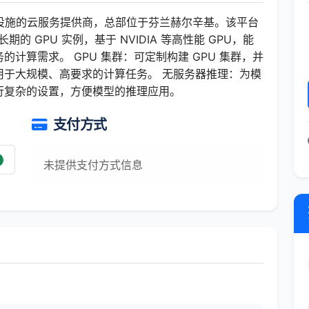
学习基础设施的云服务提供商，总部位于芬兰赫尔辛基。该平台
的 GPU 实例，基于 NVIDIA 等高性能 GPU，能
计算需求。 GPU 集群：可定制构建 GPU 集群，并
用于大规模、高要求的计算任务。 无服务器推理：为模
行复杂的设置，方便模型的推理应用。
支付方式
未提供支付方式信息