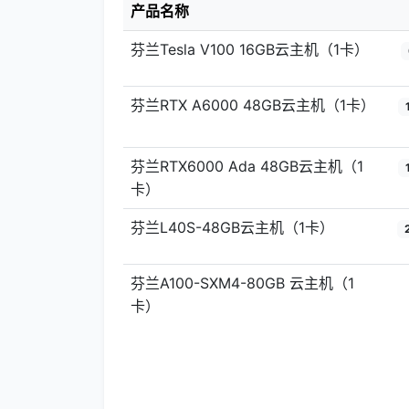
产品名称
芬兰Tesla V100 16GB云主机（1卡）
芬兰RTX A6000 48GB云主机（1卡）
芬兰RTX6000 Ada 48GB云主机（1
卡）
芬兰L40S-48GB云主机（1卡）
芬兰A100-SXM4-80GB 云主机（1
卡）