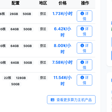
配置
地区
价格
操作
1.73
¥/小时
详
6核
26GB
50GB
芬兰
情
6.42
¥/小
详
10核
64GB
50GB
芬兰
情
时
8.00
¥/小
详
10核
64GB
50GB
芬兰
情
时
7.58
¥/小时
详
20核
64GB
50GB
芬兰
情
11.54
¥/小
详
22核
128GB
芬兰
情
时
50GB
查看更多算力主机产品