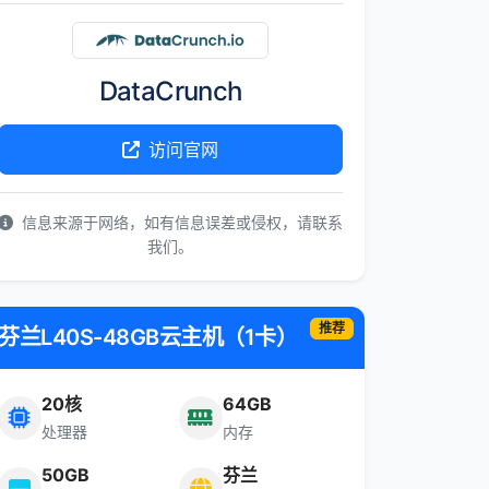
DataCrunch
访问官网
信息来源于网络，如有信息误差或侵权，请联系
我们。
推荐
芬兰L40S-48GB云主机（1卡）
20核
64GB
处理器
内存
50GB
芬兰