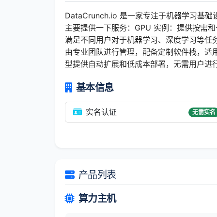
DataCrunch.io 是一家专注于机器
主要提供一下服务：GPU 实例：提供按需和长期
满足不同用户对于机器学习、深度学习等任务的
由专业团队进行管理，配备定制软件栈，适
型提供自动扩展和低成本部署，无需用户进
基本信息
实名认证
无需实名
产品列表
算力主机