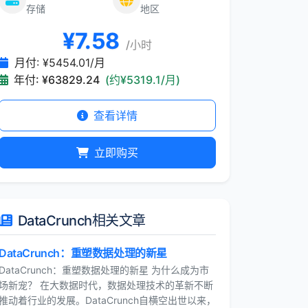
存储
地区
¥
7.58
/小时
月付: ¥5454.01/月
年付: ¥63829.24
(约¥5319.1/月)
查看详情
立即购买
DataCrunch相关文章
DataCrunch：重塑数据处理的新星
DataCrunch：重塑数据处理的新星 为什么成为市
场新宠？ 在大数据时代，数据处理技术的革新不断
推动着行业的发展。DataCrunch自横空出世以来，