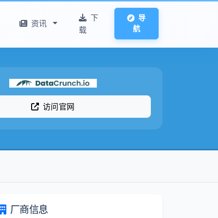
下
导
资讯
航
载
访问官网
厂商信息