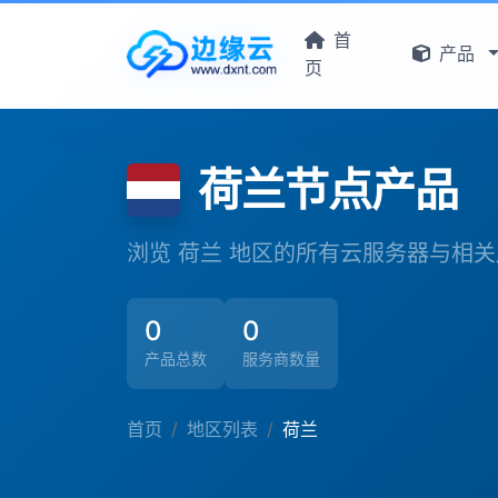
首
产品
页
荷兰节点产品
浏览 荷兰 地区的所有云服务器与相
0
0
产品总数
服务商数量
首页
地区列表
荷兰