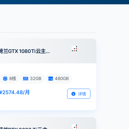
荷兰GTX 1080Ti云主机（2卡）
8核
32GB
480GB
¥
2574.48
/月
详情