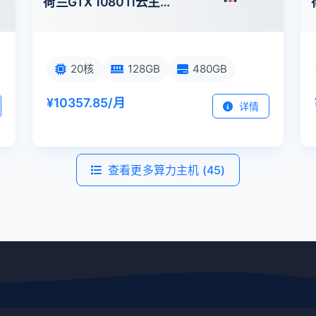
荷兰GTX 1080Ti云主机（8卡）
20核
128GB
480GB
¥
10357.85
/月
详情
查看更多算力主机 (45)