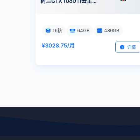
荷兰GTX 1080Ti云主机（4卡）
16核
64GB
480GB
¥
3028.75
/月
详情