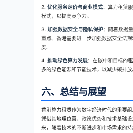
2.
优化服务定价与商业模式
：算力租赁服
模式，以提高竞争力。
3.
加强数据安全与隐私保护
：随着数据
重点。香港需要进一步加强数据安全法规
度。
4.
推动绿色算力发展
：在碳中和目标的驱
多的绿色能源和节能技术，以减少碳排放
六、总结与展望
香港算力租赁作为数字经济时代的重要组
凭借其地理位置、政策优势和技术基础设
来，随着技术的不断进步和市场需求的持