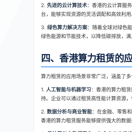
2.
先进的云计算技术
：香港的云计算服务
台，能够实现资源的灵活调配和高效利用
3.
绿色算力解决方案
：随着全球对绿色
绿色能源和节能技术，以降低碳排放，满
四、香港算力租赁的
算力租赁的应用场景非常广泛，涵盖了多
1.
人工智能与机器学习
：香港的算力租赁
持。企业可以通过租赁高性能计算资源，
2.
数据分析与商业智能
：在金融、零售和
香港的算力租赁服务能够提供强大的数据