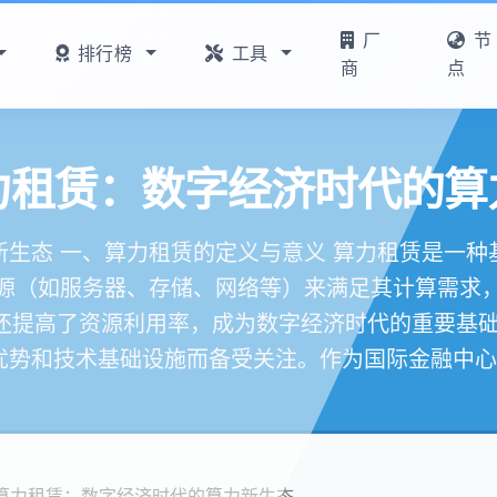
厂
节
排行榜
工具
商
点
力租赁：数字经济时代的算
生态 一、算力租赁的定义与意义 算力租赁是一
源（如服务器、存储、网络等）来满足其计算需求
还提高了资源利用率，成为数字经济时代的重要基础
势和技术基础设施而备受关注。作为国际金融中心和科
算力租赁：数字经济时代的算力新生态