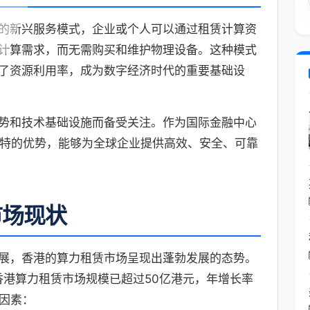
的新兴服务模式，企业或个人可以通过租赁计算资
计算需求，而无需购买和维护物理设备。这种模式
了资源利用率，成为数字经济时代的重要基础设
势和技术基础设施而备受关注。作为国际金融中心
独特的优势，能够为全球企业提供高效、安全、可靠
市场现状
展，香港的算力租赁市场呈现出蓬勃发展的态势。
香港算力租赁市场规模已超过50亿港元，年增长率
个因素：