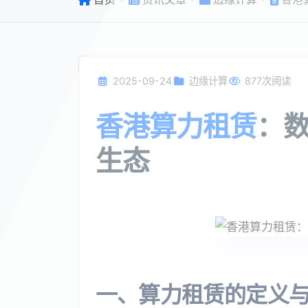
2025-09-24
边缘计算
877次阅读
香港算力租赁
：
生态
一、算力租赁的定义