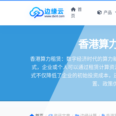
首
产品
页
香港算
香港算力租赁：数字经济时代的算力新
式，企业或个人可以通过租赁计算资
式不仅降低了企业的初始投资成本，
置、政策优
首页
资讯文章
边缘计算
香港