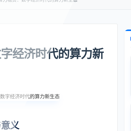
数字经济时代的算力新
与意义