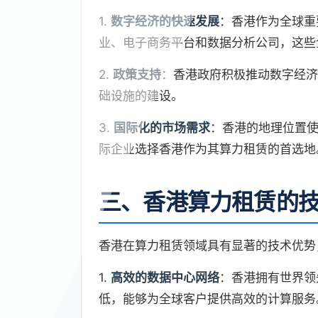
1.
数字经济的快速发展
：香港作为全球重
业、电子商务平台和数据分析公司，这些
2.
政策支持
：香港政府积极推动数字经济
础设施的建设。
3.
国际化的市场需求
：香港的地理位置
际企业选择香港作为其算力租赁的首选地
三、香港算力租赁的
香港在算力租赁领域具有显著的技术优势
1.
高效的数据中心网络
：香港拥有世界领
低，能够为全球客户提供高效的计算服务