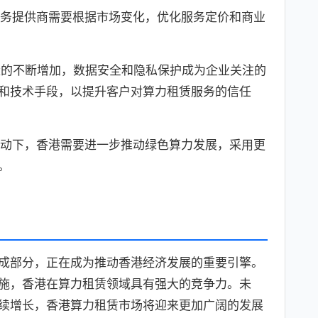
务提供商需要根据市场变化，优化服务定价和商业
量的不断增加，数据安全和隐私保护成为企业关注的
和技术手段，以提升客户对算力租赁服务的信任
动下，香港需要进一步推动绿色算力发展，采用更
。
成部分，正在成为推动香港经济发展的重要引擎。
施，香港在算力租赁领域具有强大的竞争力。未
续增长，香港算力租赁市场将迎来更加广阔的发展