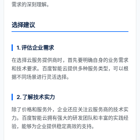
需求的深刻理解。
选择建议
1. 评估企业需求
在选择云服务提供商时，首先要明确自身的业务需求
和技术要求。百度智能云提供多种服务类型，可以根
据不同场景进行灵活选择。
2. 了解技术实力
除了价格和服务外，企业还应关注云服务商的技术实
力。百度智能云拥有强大的研发团队和丰富的实践经
验，能够为企业提供稳定高效的支持。