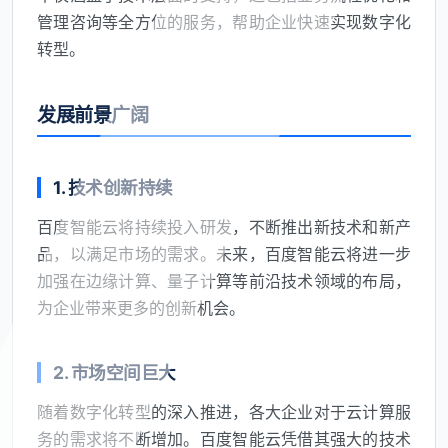
管理咨询等全方位的服务，帮助企业快速实现数字化
转型。
发展前景广阔
1. 技术创新持续
百度智能云将持续投入研发，不断推出新技术和新产
品，以满足市场的需求。未来，百度智能云将进一步
加强在边缘计算、量子计算等前沿技术领域的布局，
为企业带来更多的创新机会。
2. 市场空间巨大
随着数字化转型的深入推进，各大企业对于云计算服
务的需求将不断增加。百度智能云凭借其强大的技术