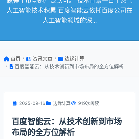
赢得了市场的广泛认可。 技术背景一目了然 1.
人工智能技术积累 百度智能云依托百度公司在
人工智能领域的深...
首页
资讯文章
边缘计算
百度智能云：从技术创新到市场布局的全方位解析
2025-09-16
边缘计算
919次阅读
百度智能云：从技术创新到市场
布局的全方位解析