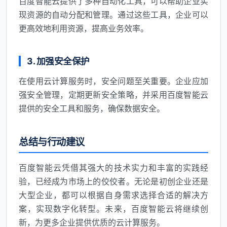
百度智能云提供了多种自动化工具，可以帮助企业实
现资源的自动分配和管理。通过这些工具，企业可以
更高效地利用资源，提高业务效率。
3. 加强安全保护
在使用云计算服务时，安全问题至关重要。企业应加
强安全管理，定期更新安全策略，并采用百度智能云
提供的安全工具和服务，确保数据安全。
总结与行动建议
百度智能云凭借其强大的技术实力和丰富的实践经
验，已经成为市场上的佼佼者。无论是初创企业还是
大型企业，都可以根据自身需求选择合适的解决方
案，实现数字化转型。未来，百度智能云将继续创
新，为更多企业提供优质的云计算服务。