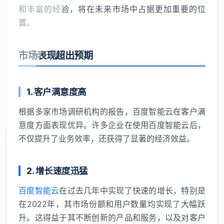
和丰富的经验，将在未来市场中占据更加重要的位
置。
市场表现超出预期
1. 客户满意度高
根据多家市场调研机构的报告，百度智能云在客户满
意度方面表现优异。许多企业在使用百度智能云后，
不仅提升了业务效率，还获得了显著的经济效益。
2. 增长速度迅猛
百度智能云
在过去几年中实现了快速的增长，特别是
在2022年，其市场份额和用户数量均实现了大幅跃
升。这得益于其不断创新的产品和服务，以及对客户