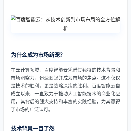
为什么成为市场新宠？
在云计算领域，百度智能云凭借其独特的技术背景和
市场洞察力，迅速崛起并成为市场的焦点。这不仅仅
是技术的胜利，更是战略决策的胜利。百度智能云自
成立以来，一直致力于推动人工智能技术的商业化应
用，其背后的强大支持和丰富的实践经验，为其赢得
了市场的广泛认可。
技术背景一目了然