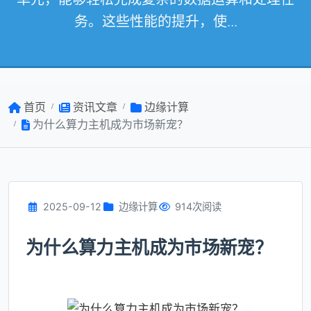
务。这些性能的提升，使...
首页
资讯文章
边缘计算
为什么算力主机成为市场新宠？
2025-09-12
边缘计算
914次阅读
为什么算力主机成为市场新宠？