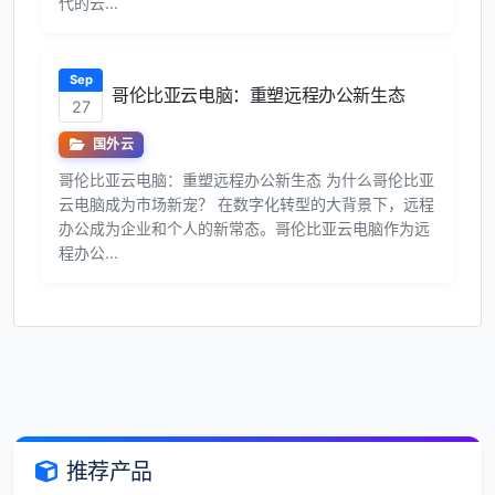
代的云...
Sep
哥伦比亚云电脑：重塑远程办公新生态
27
国外云
哥伦比亚云电脑：重塑远程办公新生态 为什么哥伦比亚
云电脑成为市场新宠？ 在数字化转型的大背景下，远程
办公成为企业和个人的新常态。哥伦比亚云电脑作为远
程办公...
推荐产品