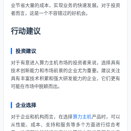
业节省大量的成本，实现业务的快速发展。对于投资
者而言，这是一个不容错过的好机会。
行动建议
投资建议
对于有意进入算力主机市场的投资者来说，选择具有
技术创新能力和市场前景的企业尤为重要。建议关注
具有丰富技术积累和强大研发能力的企业，它们更有
可能在市场中脱颖而出。
企业选择
对于企业和机构而言，在选择
算力主机
产品时，可以
从性能、成本、支持和服务等多个方面进行综合考