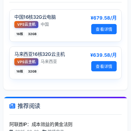
中国16核32G云电脑
¥679.58/月
中国
VPS云主机
查看详情
16核
32GB
马来西亚16核32G云主机
¥639.58/月
马来西亚
VPS云主机
查看详情
16核
32GB
推荐阅读
阿联酋IP：成本效益的黄金法则