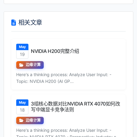
相关文章
May
NVIDIA H200完整介绍
19
边缘计算
Here's a thinking process: Analyze User Input: -
Topic: NVIDIA H200 (AI GP...
May
3组核心数据对比NVIDIA RTX 4070如何改
写中端显卡竞争法则
18
边缘计算
Here's a thinking process: Analyze User Input: -
Topic: NVIDIA RTX 4070 - Perspective: Industry c...