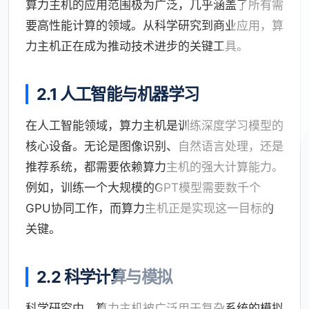
算力主机的应用范围极为广泛，几乎涵盖了所有需
要高性能计算的领域。从科学研究到商业应用，算
力主机正在成为推动技术进步的关键工具。
2.1 人工智能与机器学习
在人工智能领域，算力主机是训练深度学习模型的
核心设备。无论是图像识别、自然语言处理，还是
推荐系统，都需要依赖算力主机的强大计算能力。
例如，训练一个大规模的GPT模型需要数千个
GPU协同工作，而算力主机正是实现这一目标的
关键。
2.2 科学计算与模拟
科学研究中，算力主机被广泛用于复杂系统的模拟