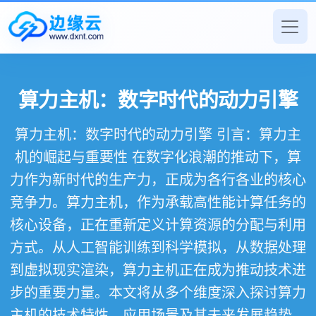
算力主机：数字时代的动力引擎
算力主机：数字时代的动力引擎 引言：算力主
机的崛起与重要性 在数字化浪潮的推动下，算
力作为新时代的生产力，正成为各行各业的核心
竞争力。算力主机，作为承载高性能计算任务的
核心设备，正在重新定义计算资源的分配与利用
方式。从人工智能训练到科学模拟，从数据处理
到虚拟现实渲染，算力主机正在成为推动技术进
步的重要力量。本文将从多个维度深入探讨算力
主机的技术特性、应用场景及其未来发展趋势。