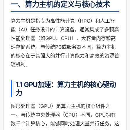
一、算力主机的定义与核心技术
算力主机是指专为高性能计算（HPC）和人工智
能（AI）任务设计的计算设备，通常集成了多颗高
性能处理器（如GPU、CPU）、大容量内存和高
速存储系统。与传统PC或服务器不同，算力主机
的核心在于其强大的并行计算能力和高效的资源管
理机制。
1.1 GPU加速：算力主机的核心驱动
力
图形处理器（GPU）是算力主机的核心组件之
一。与传统中央处理器（CPU）不同，GPU拥有
数千个计算核心，能够同时处理大量并行任务。这