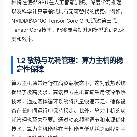
种特性使得GPU在人工智能训练、深度学习推理
以及科学计算等领域具有无可替代的优势。例如，
NVIDIA的A100 Tensor Core GPU通过第三代
Tensor Core技术，能够显著提升AI模型的训练速
度和效率。
1.2 散热与功耗管理：算力主机的稳
定性保障
算力主机通常运行在高负载状态下，这对散热系统
提出了极高要求。高端算力主机普遍采用液冷散热
技术，通过液体循环系统将热量快速带走，确保设
备在长时间运行中保持稳定。此外，算力主机的功
耗管理也至关重要。通过动态频率调节和电源优化
技术，算力主机能够在高性能与低功耗之间找到平