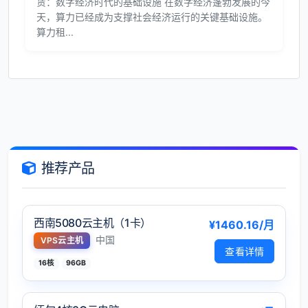
赁：数字经济时代的基础设施 在数字经济蓬勃发展的今
天，算力已经成为支撑社会经济运行的关键基础设施。
算力租...
推荐产品
西南5080云主机（1卡）
¥1460.16/月
中国
VPS云主机
查看详情
16核
96GB