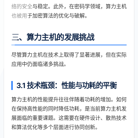
络的安全与稳定。此外，在密码学领域，算力主机
也被用于加密算法的优化与破解。
三、算力主机的发展挑战
尽管算力主机在技术上取得了显著进展，但在实际
应用中仍面临诸多挑战。
3.1 技术瓶颈：性能与功耗的平衡
算力主机的性能提升往往伴随着功耗的增加。如何
在保持高性能的同时降低功耗，是当前算力主机发
展面临的重要课题。这需要在硬件设计、散热技术
和算法优化等多个层面进行协同创新。