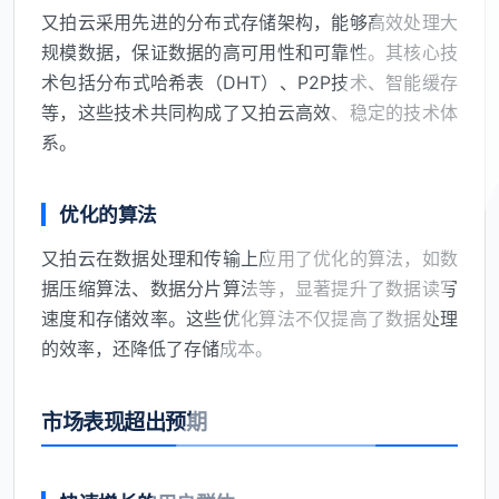
又拍云采用先进的分布式存储架构，能够高效处理大
规模数据，保证数据的高可用性和可靠性。其核心技
术包括分布式哈希表（DHT）、P2P技术、智能缓存
等，这些技术共同构成了又拍云高效、稳定的技术体
系。
优化的算法
又拍云在数据处理和传输上应用了优化的算法，如数
据压缩算法、数据分片算法等，显著提升了数据读写
速度和存储效率。这些优化算法不仅提高了数据处理
的效率，还降低了存储成本。
市场表现超出预期