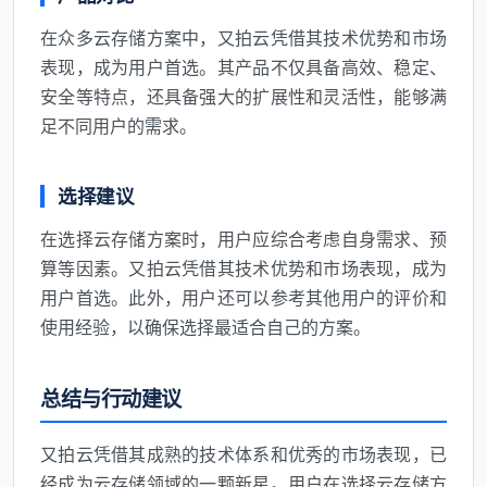
在众多云存储方案中，又拍云凭借其技术优势和市场
表现，成为用户首选。其产品不仅具备高效、稳定、
安全等特点，还具备强大的扩展性和灵活性，能够满
足不同用户的需求。
选择建议
在选择云存储方案时，用户应综合考虑自身需求、预
算等因素。又拍云凭借其技术优势和市场表现，成为
用户首选。此外，用户还可以参考其他用户的评价和
使用经验，以确保选择最适合自己的方案。
总结与行动建议
又拍云凭借其成熟的技术体系和优秀的市场表现，已
经成为云存储领域的一颗新星。用户在选择云存储方