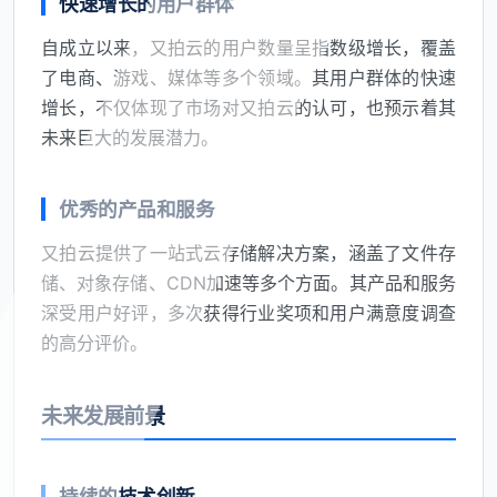
快速增长的用户群体
自成立以来，又拍云的用户数量呈指数级增长，覆盖
了电商、游戏、媒体等多个领域。其用户群体的快速
增长，不仅体现了市场对又拍云的认可，也预示着其
未来巨大的发展潜力。
优秀的产品和服务
又拍云提供了一站式云存储解决方案，涵盖了文件存
储、对象存储、CDN加速等多个方面。其产品和服务
深受用户好评，多次获得行业奖项和用户满意度调查
的高分评价。
未来发展前景
持续的技术创新