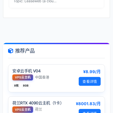
Topic: Leaseweb (a clou...
推荐产品
安卓云手机 V04
¥8.99/月
中国香港
VPS云主机
查看详情
8核
8GB
荷兰RTX 4090云主机（1卡）
¥8001.83/月
荷兰
VPS云主机