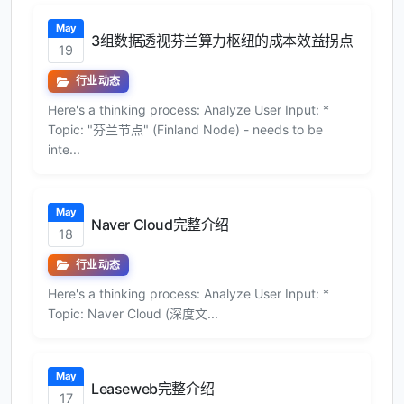
May
3组数据透视芬兰算力枢纽的成本效益拐点
19
行业动态
Here's a thinking process: Analyze User Input: *
Topic: "芬兰节点" (Finland Node) - needs to be
inte...
May
Naver Cloud完整介绍
18
行业动态
Here's a thinking process: Analyze User Input: *
Topic: Naver Cloud (深度文...
May
Leaseweb完整介绍
17