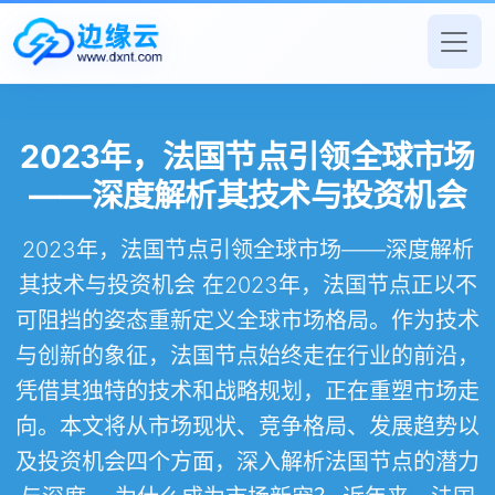
2023年，法国节点引领全球市场
——深度解析其技术与投资机会
2023年，法国节点引领全球市场——深度解析
其技术与投资机会 在2023年，法国节点正以不
可阻挡的姿态重新定义全球市场格局。作为技术
与创新的象征，法国节点始终走在行业的前沿，
凭借其独特的技术和战略规划，正在重塑市场走
向。本文将从市场现状、竞争格局、发展趋势以
及投资机会四个方面，深入解析法国节点的潜力