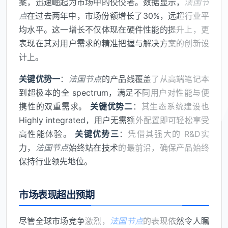
案，迅速崛起为市场中的佼佼者。数据显示，
法国节
点
在过去两年中，市场份额增长了30%，远超行业平
均水平。这一增长不仅体现在硬件性能的提升上，更
表现在其对用户需求的精准把握与解决方案的创新设
计上。
关键优势一
：
法国节点
的产品线覆盖了从高端笔记本
到超极本的全 spectrum，满足不同用户对性能与便
携性的双重需求。
关键优势二
：其生态系统建设也
Highly integrated，用户无需额外配置即可轻松享受
高性能体验。
关键优势三
：凭借其强大的 R&D实
力，
法国节点
始终站在技术的最前沿，确保产品始终
保持行业领先地位。
市场表现超出预期
尽管全球市场竞争激烈，
法国节点
的表现依然令人瞩