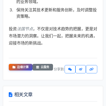
的业务领域。
保持关注其技术更新和服务创新，及时调整投
资策略。
投资
法国节点
，不仅是对技术趋势的把握，更是对
市场潜力的洞察。让我们一起，把握未来的机遇，
迎接市场的新挑战。
边缘计算
云服务
分享到:
相关文章