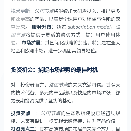
技术更新
：
法国节点
将继续加大研发投入，推出更多
能效更高的产品，以满足全球用户对环保与性能的双
重需求。
服务升级
：通过
subscription model
，
法
国节点
将提供更灵活的购买方式，提升用户使用体
验。
市场扩展
：其国际化战略将加速，特别是在亚太
地区和欧洲市场，进一步巩固其领导地位。
投资机会：捕捉市场趋势的最佳时机
对于投资者而言，
法国节点
的未来充满机遇。其强大
的技术储备、多元的产品线以及快速的市场扩张，都
为长期投资提供了坚实的基础。
投资亮点一
：
法国节点
的生态系统建设已经初具规
模，未来有望进一步实现无缝连接，提升产品价值。
投资亮点二
：其在高端市场的布局尚未完全放开，目