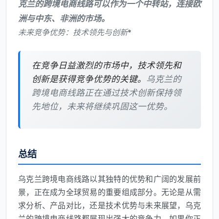
克兰的跨境电商线路可以作为一个中转站，连接欧
洲与中东、非洲的市场。
未来竞争优势：技术领先与创新
*
在竞争日益激烈的市场中，技术领先和
创新是获得竞争优势的关键。
乌克兰的
跨境电商线路正在通过技术创新保持领
先地位，未来将继续巩固这一优势。
总结
乌克兰跨境电商线路以其独特的优势和广阔的发展前
景，正在成为全球贸易的重要组成部分。无论是从需
求分析、产品对比，还是技术优势与未来展望，乌克
兰的跨境电商线路都展现出强大的竞争力。如果你正