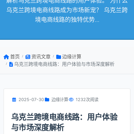
解析乌克兰跨境电商线路的用户体验。 为什么
乌克兰跨境电商线路成为市场新宠？ 乌克兰跨
境电商线路的独特优势...
首页
资讯文章
边缘计算
乌克兰跨境电商线路：用户体验与市场深度解析
2025-07-30
边缘计算
1232次阅读
乌克兰跨境电商线路：用户体验
与市场深度解析