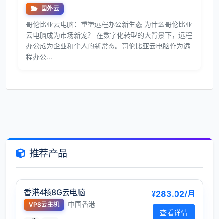
国外云
哥伦比亚云电脑：重塑远程办公新生态 为什么哥伦比亚
云电脑成为市场新宠？ 在数字化转型的大背景下，远程
办公成为企业和个人的新常态。哥伦比亚云电脑作为远
程办公...
推荐产品
香港4核8G云电脑
¥283.02/月
中国香港
VPS云主机
查看详情