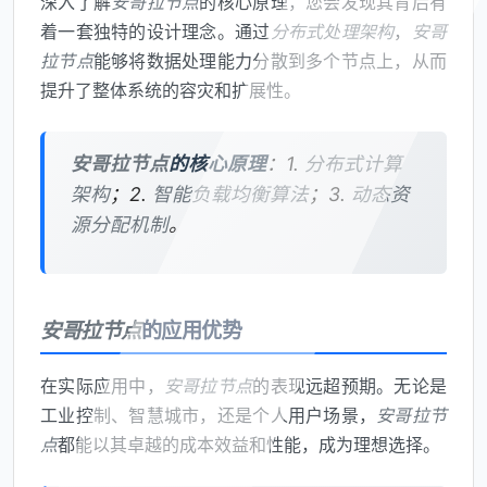
深入了解
安哥拉节点
的核心原理，您会发现其背后有
着一套独特的设计理念。通过
分布式处理架构
，
安哥
拉节点
能够将数据处理能力分散到多个节点上，从而
提升了整体系统的容灾和扩展性。
安哥拉节点
的核心原理
：1.
分布式计算
架构
；2.
智能负载均衡算法
；3.
动态资
源分配机制
。
安哥拉节点
的应用优势
在实际应用中，
安哥拉节点
的表现远超预期。无论是
工业控制、智慧城市，还是个人用户场景，
安哥拉节
点
都能以其卓越的成本效益和性能，成为理想选择。