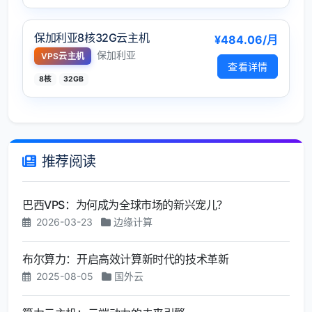
保加利亚8核32G云主机
¥484.06/月
保加利亚
VPS云主机
查看详情
8核
32GB
推荐阅读
巴西VPS：为何成为全球市场的新兴宠儿？
2026-03-23
边缘计算
布尔算力：开启高效计算新时代的技术革新
2025-08-05
国外云