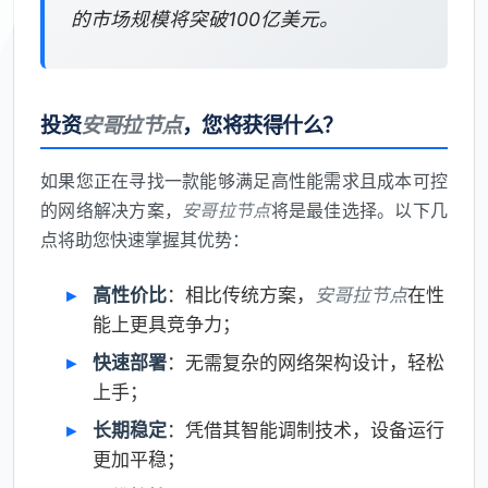
的市场规模将突破100亿美元。
投资
安哥拉节点
，您将获得什么？
如果您正在寻找一款能够满足高性能需求且成本可控
的网络解决方案，
安哥拉节点
将是最佳选择。以下几
点将助您快速掌握其优势：
高性价比
：相比传统方案，
安哥拉节点
在性
能上更具竞争力；
快速部署
：无需复杂的网络架构设计，轻松
上手；
长期稳定
：凭借其智能调制技术，设备运行
更加平稳；