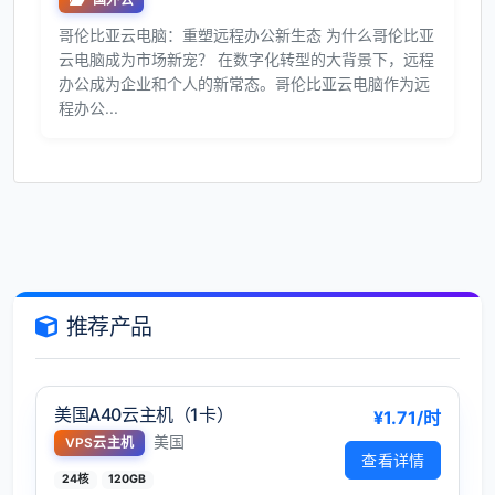
哥伦比亚云电脑：重塑远程办公新生态 为什么哥伦比亚
云电脑成为市场新宠？ 在数字化转型的大背景下，远程
办公成为企业和个人的新常态。哥伦比亚云电脑作为远
程办公...
推荐产品
美国A40云主机（1卡）
¥1.71/时
美国
VPS云主机
查看详情
24核
120GB