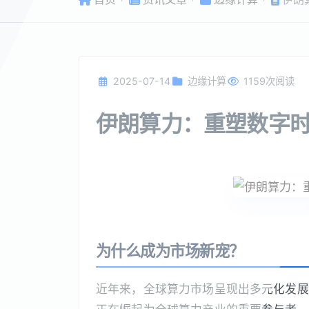
2025-07-14
边缘计算
1159次阅读
伊朗算力：重塑数字
为什么成为市场新宠？
近年来，全球算力市场呈现出多元化发展