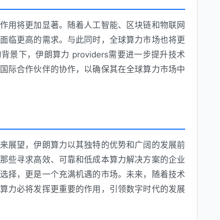
作用将更加显著。随着人工智能、区块链和物联网
面临更高的需求。与此同时，全球算力市场也将更
下，伊朗算力 providers需要进一步提升技术
国际合作伙伴的协作，以确保其在全球算力市场中
来展望，伊朗算力以其独特的优势和广阔的发展前
那些寻求高效、可靠和低成本算力解决方案的企业
选择，更是一个充满机遇的市场。未来，随着技术
算力必将发挥更重要的作用，引领数字时代的发展