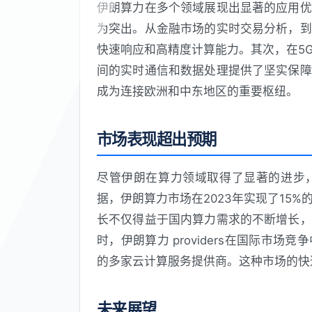
伊朗算力在多个领域展现出显著的应用优
为突出。从金融市场的实时交易分析，到
快速响应和高精度计算能力。其次，在5
间的实时通信和数据处理提供了坚实保障
成为连接欧洲和中东地区的重要枢纽。
市场表现超出预期
尽管伊朗在算力领域取得了显著的进步
据，伊朗算力市场在2023年实现了15
长不仅得益于国内算力需求的不断增长，
时，伊朗算力 providers在国际市
的多家云计算服务提供商。这种市场的快
未来展望