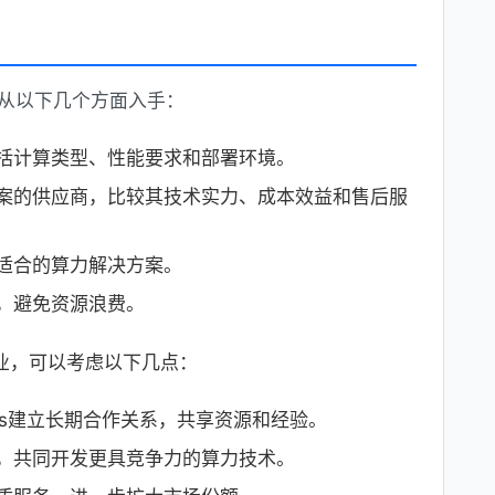
从以下几个方面入手：
括计算类型、性能要求和部署环境。
案的供应商，比较其技术实力、成本效益和售后服
适合的算力解决方案。
，避免资源浪费。
的企业，可以考虑以下几点：
ders建立长期合作关系，共享资源和经验。
，共同开发更具竞争力的算力技术。