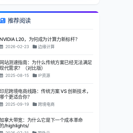
推荐阅读
NVIDIA L20，为何成为计算力新标杆？
2026-02-23
边缘计算
网站测速指南：为什么传统方案已经无法满足
现代需求？（对比版）
2025-08-15
IP资源
印尼跨境电商线路：传统方案 VS 创新技术，
哪个更适合你？
2025-09-19
跨境电商
加拿大带宽：为什么它是下一个成本革命
的/highlights/
2025-07-31
国外云