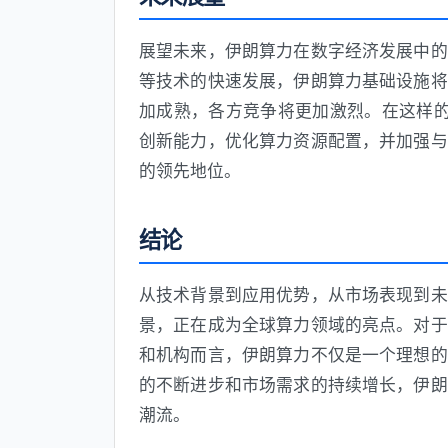
展望未来，伊朗算力在数字经济发展中的
等技术的快速发展，伊朗算力基础设施将
加成熟，各方竞争将更加激烈。在这样的背景
创新能力，优化算力资源配置，并加强与
的领先地位。
结论
从技术背景到应用优势，从市场表现到未
景，正在成为全球算力领域的亮点。对于
和机构而言，伊朗算力不仅是一个理想的
的不断进步和市场需求的持续增长，伊朗
潮流。