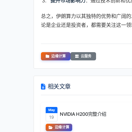
提升市场影响力
：通过技术创新和优
总之，伊朗算力以其独特的优势和广阔的
论是企业还是投资者，都需要关注这一领
边缘计算
云服务
相关文章
May
NVIDIA H200完整介绍
19
边缘计算