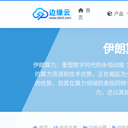
首
产品
页
伊朗
伊朗算力：重塑数字时代的永恒动能 
的算力资源和技术优势，正在崛起为
的优势，但其在算力领域的表现同样
力，还以其独
首页
资讯文章
边缘计算
伊朗