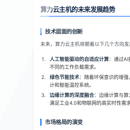
算力云主机的未来发展趋势
技术层面的创新
未来，算力云主机将朝着以下几个方向发
人工智能驱动的自适应计算
：通过A
不同的工作负载需求。
绿色节能技术
：随着环保意识的增强
计和智能温控系统。
边缘计算的深度融合
：边缘计算与算
满足工业4.0和物联网的高实时性需
市场格局的演变