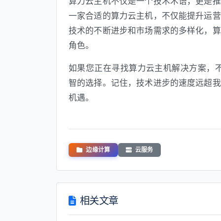
算力云主机不仅是一个技术术语，更是推
一家合适的算力云主机，不仅能提升运营
技术的不断进步和市场需求的多样化，算
角色。
如果您正在寻找算力云主机解决方案，不妨关
智的选择。记住，技术进步的速度远超我
机遇。
边缘计算
云服务
相关文章