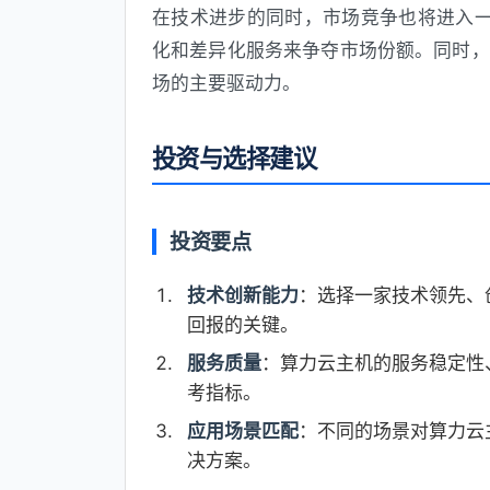
在技术进步的同时，市场竞争也将进入一个新
化和差异化服务来争夺市场份额。同时，
场的主要驱动力。
投资与选择建议
投资要点
技术创新能力
：选择一家技术领先、创新能
回报的关键。
服务质量
：算力云主机的服务稳定性、运
考指标。
应用场景匹配
：不同的场景对算力云
决方案。