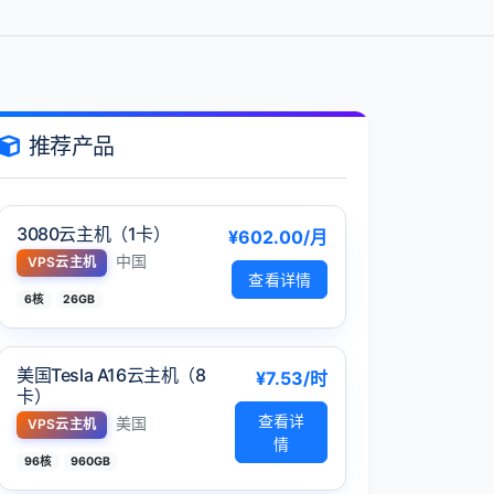
推荐产品
3080云主机（1卡）
¥602.00/月
中国
VPS云主机
查看详情
6核
26GB
美国Tesla A16云主机（8
¥7.53/时
卡）
查看详
美国
VPS云主机
情
96核
960GB