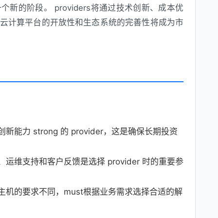
的阶段。 providers将通过技术创新、成本优
云计算平台的开放性和生态系统的完善性将成为市
力 strong 的 provider，这是确保长期投资
维支持和客户反馈是选择 provider 时的重要参
主机的要求不同，must根据业务需求选择合适的解