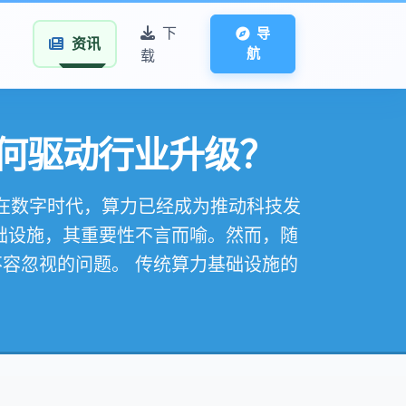
下
导
资讯
航
载
何驱动行业升级？
 在数字时代，算力已经成为推动科技发
的核心基础设施，其重要性不言而喻。然而，随
容忽视的问题。 传统算力基础设施的