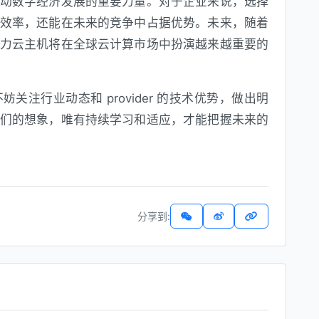
动数字经济发展的重要力量。对于企业来说，选择
效率，还能在未来的竞争中占据优势。未来，随着
力云主机将在全球云计算市场中扮演越来越重要的
注行业动态和 provider 的技术优势，做出明
们的想象，唯有持续学习和适应，才能把握未来的
分享到: