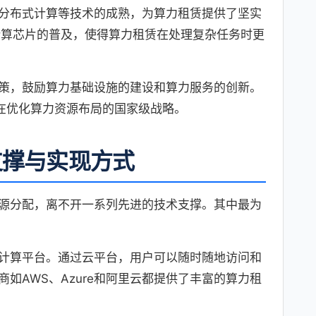
分布式计算等技术的成熟，为算力租赁提供了坚实
用计算芯片的普及，使得算力租赁在处理复杂任务时更
策，鼓励算力基础设施的建设和算力服务的创新。
旨在优化算力资源布局的国家级战略。
支撑与实现方式
源分配，离不开一系列先进的技术支撑。其中最为
计算平台。通过云平台，用户可以随时随地访问和
如AWS、Azure和阿里云都提供了丰富的算力租