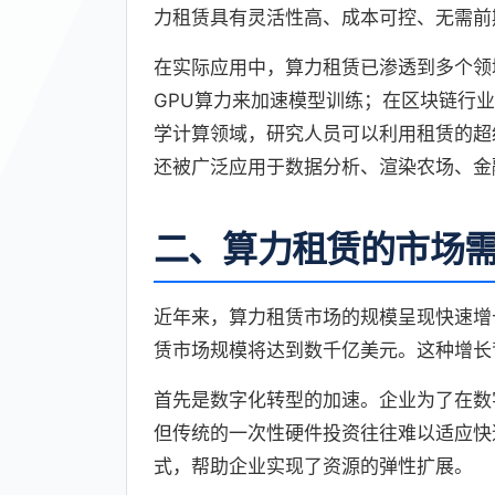
力租赁具有灵活性高、成本可控、无需前
在实际应用中，算力租赁已渗透到多个领
GPU算力来加速模型训练；在区块链行
学计算领域，研究人员可以利用租赁的超
还被广泛应用于数据分析、渲染农场、金
二、算力租赁的市场
近年来，算力租赁市场的规模呈现快速增长
赁市场规模将达到数千亿美元。这种增长
首先是数字化转型的加速。企业为了在数
但传统的一次性硬件投资往往难以适应快
式，帮助企业实现了资源的弹性扩展。