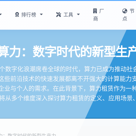
厂
节
排行榜
工具
商
点
算力：数字时代的新型生
这个数字化浪潮席卷全球的时代，算力已成为推动社
这些前沿技术的快速发展都离不开强大的计算能力
企业与个人的需求。在此背景下，算力租赁作为一
将从多个维度深入探讨算力租赁的定义、应用场景、市
力：数字时代的新型生产力