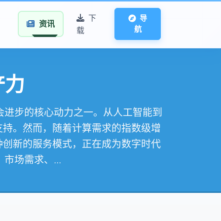
下
导
资讯
航
载
产力
会进步的核心动力之一。从人工智能到
支持。然而，随着计算需求的指数级增
种创新的服务模式，正在成为数字时代
场需求、...