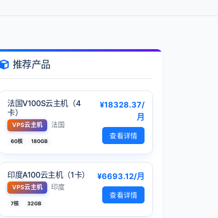
推荐产品
法国V100S云主机（4
¥18328.37/
卡）
月
法国
VPS云主机
查看详情
60核
180GB
印度A100云主机（1卡）
¥6693.12/月
印度
VPS云主机
查看详情
7核
32GB