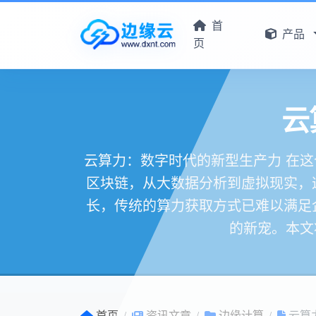
首
产品
页
云
云算力：数字时代的新型生产力 在
区块链，从大数据分析到虚拟现实，
长，传统的算力获取方式已难以满足
的新宠。本文
首页
资讯文章
边缘计算
云算