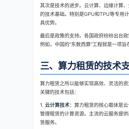
其次是技术的进步。云计算、边缘计算、
的技术基础。特别是GPU和TPU等专
具优势。
最后是政策的支持。各国政府纷纷出台政
例如，中国的“东数西算”工程就是一项
三、算力租赁的技术
算力租赁之所以能够实现高效、灵活的资
关键的技术包括：
1.
云计算技术
：算力租赁的核心载体是云
管理租赁的计算资源。主流的云服务提供商
赁服务。