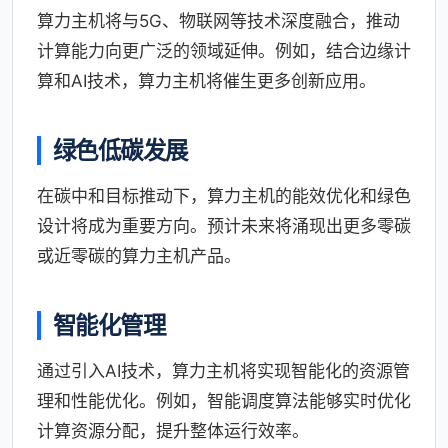
算力主机将与5G、物联网等技术深度融合，推动
计算能力向更广泛的领域延伸。例如，结合边缘计
算和AI技术，算力主机将催生更多创新应用。
绿色低碳发展
在碳中和目标推动下，算力主机的能效优化和绿色
设计将成为重要方向。预计未来将涌现出更多零碳
或近零碳的算力主机产品。
智能化管理
通过引入AI技术，算力主机将实现智能化的资源管
理和性能优化。例如，智能调度算法能够实时优化
计算资源分配，提升整体运行效率。