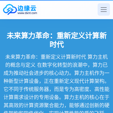
未来算力革命：重新定义计算新
时代
未来算力革命：重新定义计算新时代 算力主机
的概念与定义 在数字化转型的浪潮中，算力已
成为推动社会进步的核心动力。算力主机作为一
种新型计算设备，正在重新定义现代计算架构。
它不同于传统服务器，而是专为高密度、高性能
计算需求设计的专用设备。算力主机的核心在于
其高效的计算资源聚合能力，能够通过创新的硬