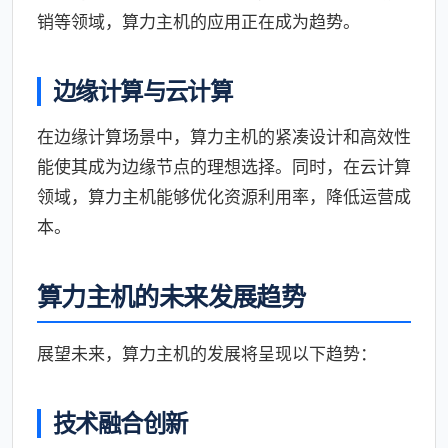
销等领域，算力主机的应用正在成为趋势。
边缘计算与云计算
在边缘计算场景中，算力主机的紧凑设计和高效性
能使其成为边缘节点的理想选择。同时，在云计算
领域，算力主机能够优化资源利用率，降低运营成
本。
算力主机的未来发展趋势
展望未来，算力主机的发展将呈现以下趋势：
技术融合创新