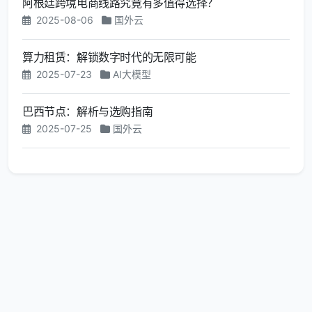
阿根廷跨境电商线路究竟有多值得选择？
2025-08-06
国外云
算力租赁：解锁数字时代的无限可能
2025-07-23
AI大模型
巴西节点：解析与选购指南
2025-07-25
国外云