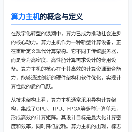
算力主机
的概念与定义
在数字化转型的浪潮中，算力已成为推动社会进步
的核心动力。算力主机作为一种新型计算设备，正
在重新定义现代计算架构。它不同于传统服务器，
而是专为高密度、高性能计算需求设计的专用设
备。算力主机的核心在于其高效的计算资源聚合能
力，能够通过创新的硬件架构和软件优化，实现计
算性能的质的飞跃。
从技术架构上看，算力主机通常采用异构计算架
构，集成了GPU、TPU、FPGA等多种计算单元，
形成高效的计算矩阵。其设计目标是最大化计算密
度和效率，同时降低能耗。算力主机的出现，标志