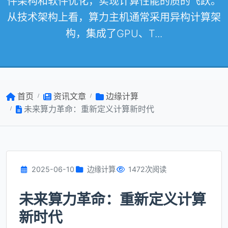
件架构和软件优化，实现计算性能的质的飞跃。
从技术架构上看，算力主机通常采用异构计算架
构，集成了GPU、T...
首页
资讯文章
边缘计算
未来算力革命：重新定义计算新时代
2025-06-10
边缘计算
1472次阅读
未来算力革命：重新定义计算
新时代