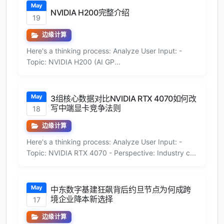
May
NVIDIA H200完整介绍
19
边缘计算
Here's a thinking process: Analyze User Input: -
Topic: NVIDIA H200 (AI GP...
May
3组核心数据对比NVIDIA RTX 4070如何改
写中端显卡竞争法则
18
边缘计算
Here's a thinking process: Analyze User Input: -
Topic: NVIDIA RTX 4070 - Perspective: Industry c...
May
中东数字基建狂飙背后约旦节点为何成跨
境企业降本新选择
17
边缘计算