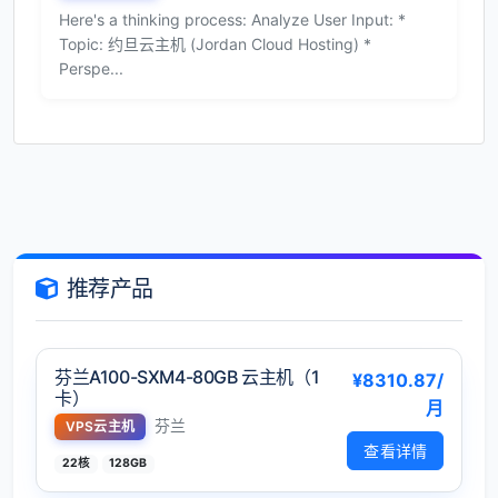
Here's a thinking process: Analyze User Input: *
Topic: 约旦云主机 (Jordan Cloud Hosting) *
Perspe...
推荐产品
芬兰A100-SXM4-80GB 云主机（1
¥8310.87/
卡）
月
芬兰
VPS云主机
查看详情
22核
128GB